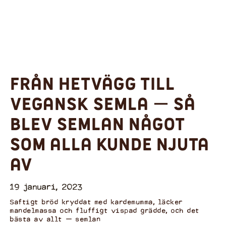
Från hetvägg till
vegansk semla ー så
blev semlan något
som alla kunde njuta
av
19 januari, 2023
Saftigt bröd kryddat med kardemumma, läcker
mandelmassa och fluffigt vispad grädde, och det
bästa av allt ー semlan