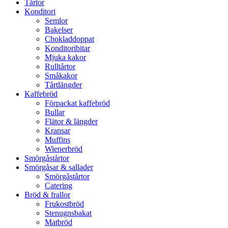
Tårtor
Konditori
Semlor
Bakelser
Chokladdoppat
Konditoribitar
Mjuka kakor
Rulltårtor
Småkakor
Tårtlängder
Kaffebröd
Förpackat kaffebröd
Bullar
Flätor & längder
Kransar
Muffins
Wienerbröd
Smörgåstårtor
Smörgåsar & sallader
Smörgåstårtor
Catering
Bröd & frallor
Frukostbröd
Stenugnsbakat
Matbröd