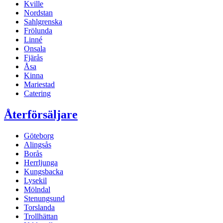
Kville
Nordstan
Sahlgrenska
Frölunda
Linné
Onsala
Fjärås
Åsa
Kinna
Mariestad
Catering
Återförsäljare
Göteborg
Alingsås
Borås
Herrljunga
Kungsbacka
Lysekil
Mölndal
Stenungsund
Torslanda
Trollhättan