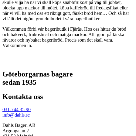
skulle vilja ha när vi skall köpa snabbfrukost på väg till jobbet,
plocka upp mackor till mötet, köpa kaffebröd till fredagsfikat eller
när vi vill ha med oss ett riktigt gott, färskt bröd hem… Och så har
vi låtit det utgöra grundutbudet i våra bageributiker.
Välkommen förbi vår bageributik i Fjärås. Hos oss hittar du bröd
och bakverk, frukostmat och matiga mackor. Allt gjort på färska
råvaror och nybakat bageribröd. Precis som det skall vara.
Välkommen in.
Göteborgarnas bagare
sedan 1935
Kontakta oss
031-744 35 90
info@dahls.se
Dahls Bageri AB
Argongatan 2