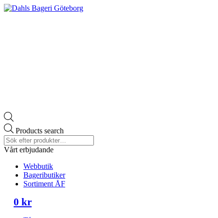
Products search
Vårt erbjudande
Webbutik
Bageributiker
Sortiment ÅF
0
kr