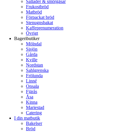
Sallader & smörgåsar
Frukostbröd
Matbröd
Förpackat bröd
Stenugnsbakat
Kaffeprenumeration
Övrigt
Bageributiker
Mölndal
Sisjön
Gårda
Kville
Nordstan
Sahlgrenska
Frölunda
Linné
Onsala
Fjärås
Åsa
Kinna
Mariestad
Catering
I din matbutik
Bakelser
Bröd