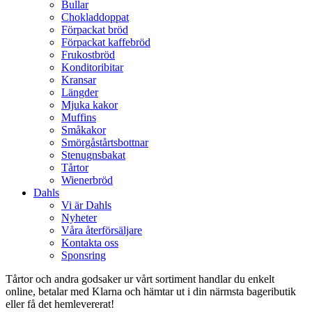
Bullar
Chokladdoppat
Förpackat bröd
Förpackat kaffebröd
Frukostbröd
Konditoribitar
Kransar
Längder
Mjuka kakor
Muffins
Småkakor
Smörgåstårtsbottnar
Stenugnsbakat
Tårtor
Wienerbröd
Dahls
Vi är Dahls
Nyheter
Våra återförsäljare
Kontakta oss
Sponsring
Tårtor och andra godsaker ur vårt sortiment handlar du enkelt
online, betalar med Klarna och hämtar ut i din närmsta bageributik
eller få det hemlevererat!