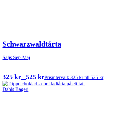
Schwarzwaldtårta
Säljs Sep-Maj
325
kr
525
kr
–
Prisintervall: 325 kr till 525 kr