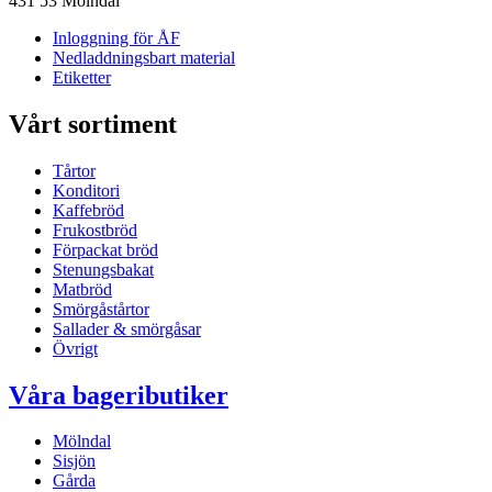
431 53 Mölndal
Inloggning för ÅF
Nedladdningsbart material
Etiketter
Vårt sortiment
Tårtor
Konditori
Kaffebröd
Frukostbröd
Förpackat bröd
Stenungsbakat
Matbröd
Smörgåstårtor
Sallader & smörgåsar
Övrigt
Våra bageributiker
Mölndal
Sisjön
Gårda