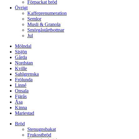
Förpackat bröd
Övrigt
Kaffeprenumeration
Semlor
Musli & Granola
Smörgåstårtbottnar
Jul
Mölndal
Sisjön
Gårda
Nordstan
Kville
Sahlgrenska
Frölunda
Linné
Onsala
Fjärås
Åsa
Kinna
Mariestad
Bröd
Stenugnsbakat
Frukostbröd