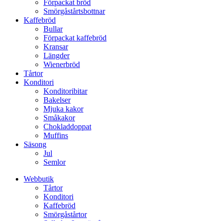
Förpackat bröd
Smörgåstårtsbottnar
Kaffebröd
Bullar
Förpackat kaffebröd
Kransar
Längder
Wienerbröd
Tårtor
Konditori
Konditoribitar
Bakelser
Mjuka kakor
Småkakor
Chokladdoppat
Muffins
Säsong
Jul
Semlor
Webbutik
Tårtor
Konditori
Kaffebröd
Smörgåstårtor