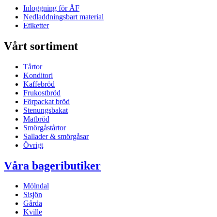
Inloggning för ÅF
Nedladdningsbart material
Etiketter
Vårt sortiment
Tårtor
Konditori
Kaffebröd
Frukostbröd
Förpackat bröd
Stenungsbakat
Matbröd
Smörgåstårtor
Sallader & smörgåsar
Övrigt
Våra bageributiker
Mölndal
Sisjön
Gårda
Kville