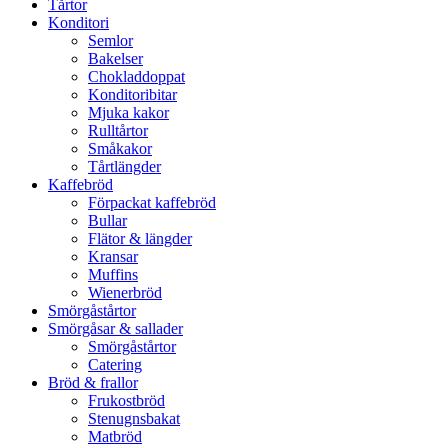
Tårtor
Konditori
Semlor
Bakelser
Chokladdoppat
Konditoribitar
Mjuka kakor
Rulltårtor
Småkakor
Tårtlängder
Kaffebröd
Förpackat kaffebröd
Bullar
Flätor & längder
Kransar
Muffins
Wienerbröd
Smörgåstårtor
Smörgåsar & sallader
Smörgåstårtor
Catering
Bröd & frallor
Frukostbröd
Stenugnsbakat
Matbröd