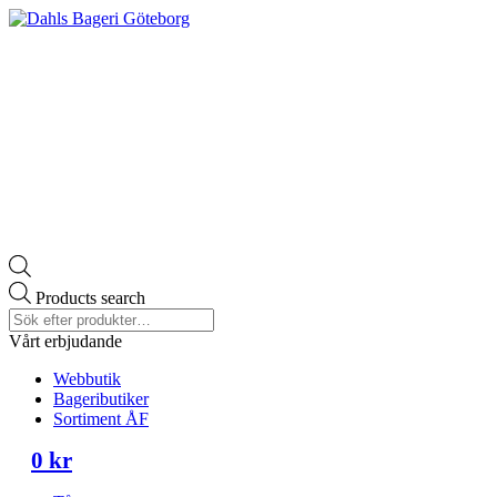
Products search
Vårt erbjudande
Webbutik
Bageributiker
Sortiment ÅF
0
kr