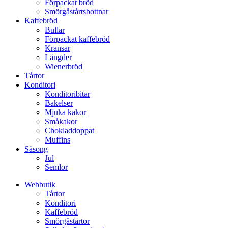
Förpackat bröd
Smörgåstårtsbottnar
Kaffebröd
Bullar
Förpackat kaffebröd
Kransar
Längder
Wienerbröd
Tårtor
Konditori
Konditoribitar
Bakelser
Mjuka kakor
Småkakor
Chokladdoppat
Muffins
Säsong
Jul
Semlor
Webbutik
Tårtor
Konditori
Kaffebröd
Smörgåstårtor