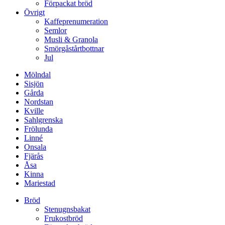
Förpackat bröd
Övrigt
Kaffeprenumeration
Semlor
Musli & Granola
Smörgåstårtbottnar
Jul
Mölndal
Sisjön
Gårda
Nordstan
Kville
Sahlgrenska
Frölunda
Linné
Onsala
Fjärås
Åsa
Kinna
Mariestad
Bröd
Stenugnsbakat
Frukostbröd