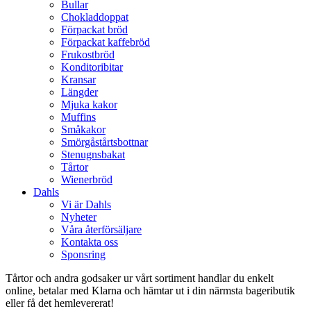
Bullar
Chokladdoppat
Förpackat bröd
Förpackat kaffebröd
Frukostbröd
Konditoribitar
Kransar
Längder
Mjuka kakor
Muffins
Småkakor
Smörgåstårtsbottnar
Stenugnsbakat
Tårtor
Wienerbröd
Dahls
Vi är Dahls
Nyheter
Våra återförsäljare
Kontakta oss
Sponsring
Tårtor och andra godsaker ur vårt sortiment handlar du enkelt
online, betalar med Klarna och hämtar ut i din närmsta bageributik
eller få det hemlevererat!