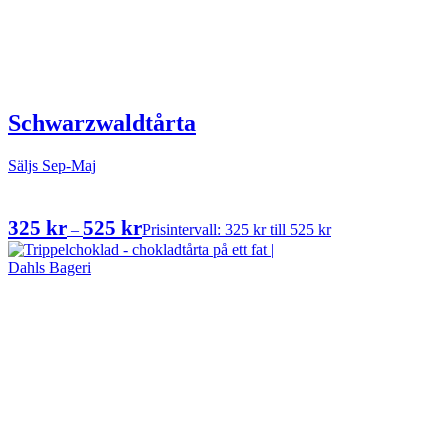
Schwarzwaldtårta
Säljs Sep-Maj
325
kr
525
kr
–
Prisintervall: 325 kr till 525 kr