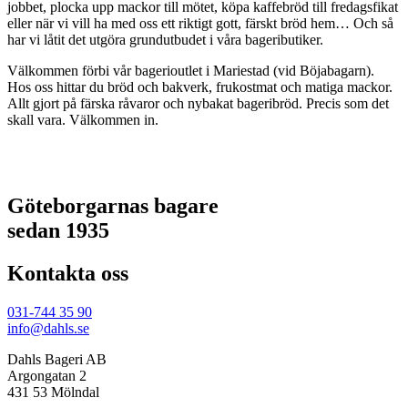
jobbet, plocka upp mackor till mötet, köpa kaffebröd till fredagsfikat
eller när vi vill ha med oss ett riktigt gott, färskt bröd hem… Och så
har vi låtit det utgöra grundutbudet i våra bageributiker.
Välkommen förbi vår bagerioutlet i Mariestad (vid Böjabagarn).
Hos oss hittar du bröd och bakverk, frukostmat och matiga mackor.
Allt gjort på färska råvaror och nybakat bageribröd. Precis som det
skall vara. Välkommen in.
Göteborgarnas bagare
sedan 1935
Kontakta oss
031-744 35 90
info@dahls.se
Dahls Bageri AB
Argongatan 2
431 53 Mölndal