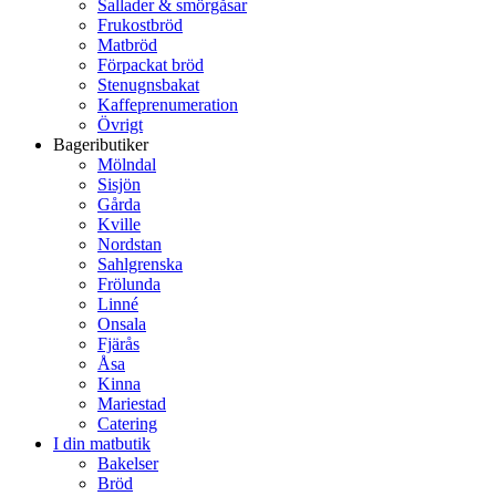
Sallader & smörgåsar
Frukostbröd
Matbröd
Förpackat bröd
Stenugnsbakat
Kaffeprenumeration
Övrigt
Bageributiker
Mölndal
Sisjön
Gårda
Kville
Nordstan
Sahlgrenska
Frölunda
Linné
Onsala
Fjärås
Åsa
Kinna
Mariestad
Catering
I din matbutik
Bakelser
Bröd