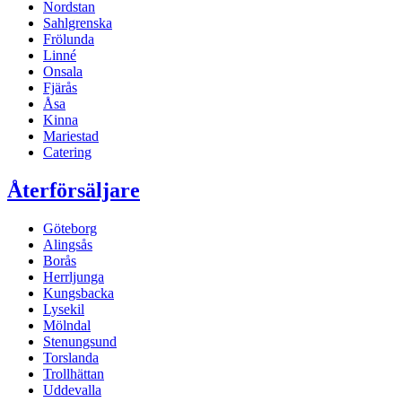
Nordstan
Sahlgrenska
Frölunda
Linné
Onsala
Fjärås
Åsa
Kinna
Mariestad
Catering
Återförsäljare
Göteborg
Alingsås
Borås
Herrljunga
Kungsbacka
Lysekil
Mölndal
Stenungsund
Torslanda
Trollhättan
Uddevalla