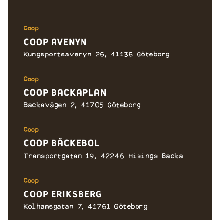
Hemköp Linné
Coop
LINNÉGATAN 36A
Coop Avenyn
GÖTEBORG
Sverige
Kungsportsavenyn 26, 41136 Göteborg
Hemköp Majorna
Coop
KUSTGATAN 14
Coop Backaplan
GÖTEBORG
Sverige
Backavägen 2, 41705 Göteborg
Hemköp Masthugget
Coop
Coop Bäckebol
MASTHUGGSTORGET 3A
GÖTEBORG
Transportgatan 19, 42246 Hisings Backa
Sverige
Hemköp Nordenskiöldsgatan
Coop
Coop Eriksberg
NORDENSKIÖLDSGATAN 13-17
Kolhamsgatan 7, 41761 Göteborg
GÖTEBORG
Sweden