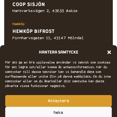
Coop Sisjön
GÖTEBORG
Sverige
Hantverksvägen 2, 43633 Askim
Ica Kvantum Focus
Hemköp
ÅVÄGEN 42
Hemköp Bifrost
GÖTEBORG
Sverige
Pinnharvsgatan 11, 43147 Mölndal
Ica Kvantum Frölunda
Hantera samtycke
Hemköp
Hemköp Frölunda
RADIOVÄGEN 5
För att ge en bra upplevelse använder vi teknik som cookies
VÄSTRA FRÖLUNDA
Frölunda Torg, 42144 Västra Frölunda
för att lagra och/eller komma åt enhetsinformation. När du
Sverige
samtycker till dessa tekniker kan vi behandla data som
Ica Kvantum Hovås
surfbeteende eller unika ID:n på denna webbplats. Om du inte
Hemköp
samtycker eller om du återkallar ditt samtycke kan detta
Hemköp Guldheden
påverka vissa funktioner negativt.
BILLDALSVÄGEN 2
Doktor Fries Torg 4, 41323 Göteborg
HOVÅS
Sverige
Acceptera
Hemköp
Ica Kvantum Sannegården
Hemköp Högsbohöjd
Neka