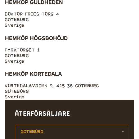
Hemköp Guldheden
DOKTOR FRIES TORG 4
GÖTEBORG
Sverige
Hemköp Högsbohöjd
FYRKTORGET 1
GÖTEBORG
Sverige
Hemköp Kortedala
KORTEDALAVÄGEN 9, 415 36 GÖTEBORG
GÖTEBORG
Sverige
Hemköp Långedrag
Återförsäljare
REDEGATAN 9
VÄSTRA FRÖLUNDA
GÖTEBORG
Sverige