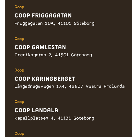
031246243
Coop
Coop Friggagatan
Hemköp Nordstan
Friggagatan 10A, 41101 Göteborg
ÖSTRA HAMNGATAN 20
GÖTEBORG
Coop
Sverige
Coop Gamlestan
Hemköp Opaltorget
Treriksgatan 2, 41501 Göteborg
OPALGATAN 79A
VÄSTRA FRÖLUNDA
Coop
Sverige
Coop Käringberget
Hemköp Selma Lagerlöfs torg
Långedragsvägen 134, 42607 Västra Frölunda
SELMA LAGERLÖFS TORG 3
Coop
HISINGS BACKA
Coop Landala
Sverige
Kapellplatsen 4, 41131 Göteborg
Hemköp Stigbergstorget
Coop
STIGBERGSTORGET 6