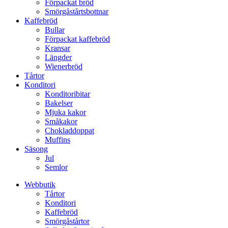
Förpackat bröd
Smörgåstårtsbottnar
Kaffebröd
Bullar
Förpackat kaffebröd
Kransar
Längder
Wienerbröd
Tårtor
Konditori
Konditoribitar
Bakelser
Mjuka kakor
Småkakor
Chokladdoppat
Muffins
Säsong
Jul
Semlor
Webbutik
Tårtor
Konditori
Kaffebröd
Smörgåstårtor