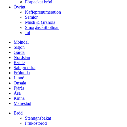
Förpackat bröd
Övrigt
Kaffeprenumeration
Semlor
Musli & Granola
Smörgåstårtbottnar
Jul
Mölndal
Sisjön
Gårda
Nordstan
Kville
Sahlgrenska
Frölunda
Linné
Onsala
Fjärås
Åsa
Kinna
Mariestad
Bröd
Stenugnsbakat
Frukostbröd