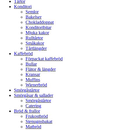
Tårtor
Konditori
Semlor
Bakelser
Chokladdoppat
Konditoribitar
Mjuka kakor
Rulltårtor
Småkakor
Tårtlängder
Kaffebröd
Förpackat kaffebröd
Bullar
Flätor & längder
Kransar
Muffins
Wienerbröd
Smörgåstårtor
Smörgåsar & sallader
Smörgåstårtor
Catering
Bröd & frallor
Frukostbröd
Stenugnsbakat
Matbröd