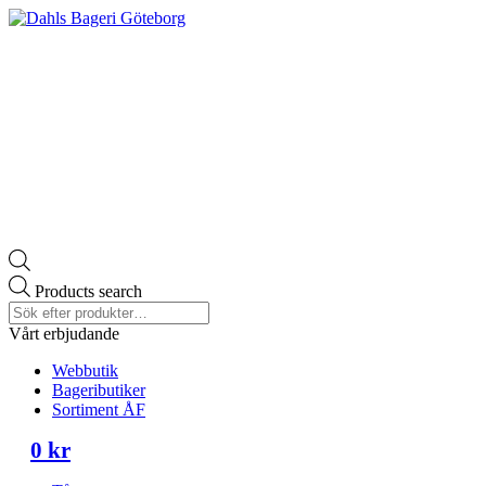
Products search
Vårt erbjudande
Webbutik
Bageributiker
Sortiment ÅF
0
kr