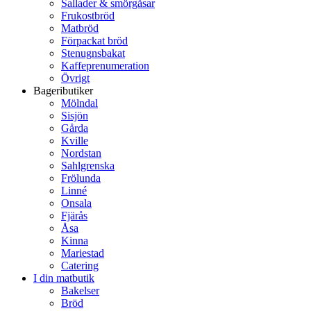
Sallader & smörgåsar
Frukostbröd
Matbröd
Förpackat bröd
Stenugnsbakat
Kaffeprenumeration
Övrigt
Bageributiker
Mölndal
Sisjön
Gårda
Kville
Nordstan
Sahlgrenska
Frölunda
Linné
Onsala
Fjärås
Åsa
Kinna
Mariestad
Catering
I din matbutik
Bakelser
Bröd