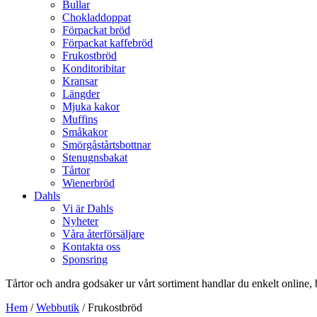
Bullar
Chokladdoppat
Förpackat bröd
Förpackat kaffebröd
Frukostbröd
Konditoribitar
Kransar
Längder
Mjuka kakor
Muffins
Småkakor
Smörgåstårtsbottnar
Stenugnsbakat
Tårtor
Wienerbröd
Dahls
Vi är Dahls
Nyheter
Våra återförsäljare
Kontakta oss
Sponsring
Tårtor och andra godsaker ur vårt sortiment handlar du enkelt online, 
Hem
/
Webbutik
/ Frukostbröd