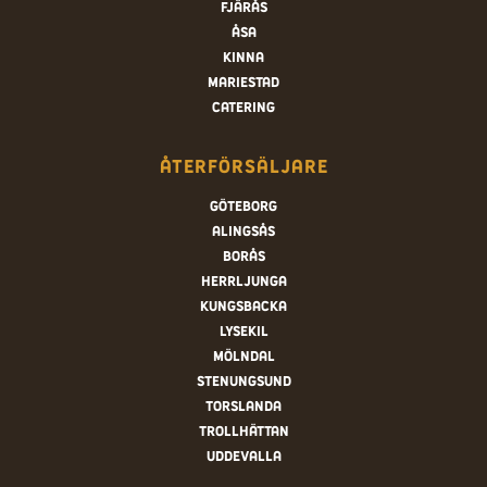
Fjärås
Åsa
Kinna
Mariestad
Catering
Återförsäljare
Göteborg
Alingsås
Borås
Herrljunga
Kungsbacka
Lysekil
Mölndal
Stenungsund
Torslanda
Trollhättan
Uddevalla