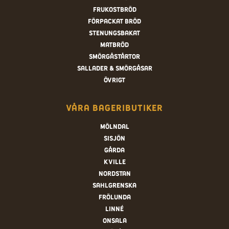
Frukostbröd
Förpackat bröd
Stenungsbakat
Matbröd
Smörgåstårtor
Sallader & smörgåsar
Övrigt
Våra bageributiker
Mölndal
Sisjön
Gårda
Kville
Nordstan
Sahlgrenska
Frölunda
Linné
Onsala