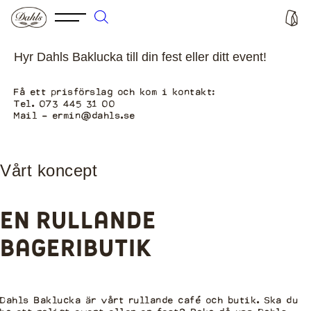
Hyr Dahls Baklucka till din fest eller ditt event!
Få ett prisförslag och kom i kontakt:
Tel. 073 445 31 00
Mail – ermin@dahls.se
Vårt koncept
en rullande
bageributik
Dahls Baklucka är vårt rullande café och butik. Ska du