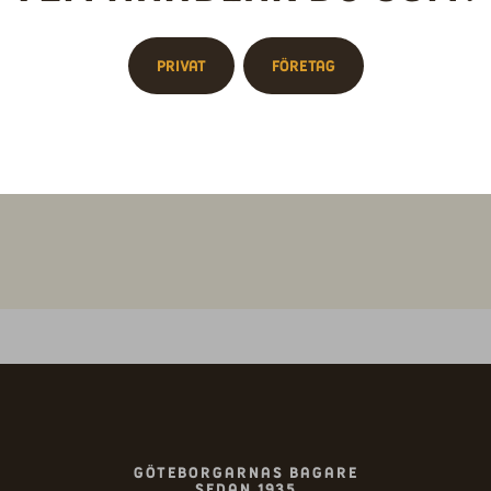
Ingrediense
Privat
Företag
Chokladt
kakao.
Näringsinne
Ingrediensf
Göteborgarnas bagare
sedan 1935