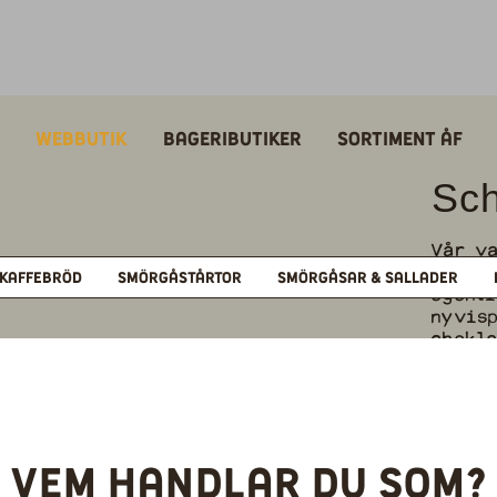
Webbutik
Bageributiker
Sortiment ÅF
Sch
Vår va
lämnar
KAFFEBRÖD
SMÖRGÅSTÅRTOR
SMÖRGÅSAR & SALLADER
egent
nyvis
chokla
Hitt
Denna p
Vem handlar du som?
Vikt: 