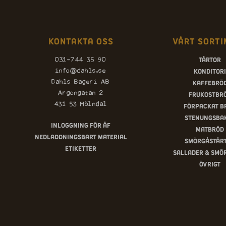
Kontakta oss
Vårt sorti
Tårtor
031-744 35 90
Konditori
info@dahls.se
Kaffebrö
Dahls Bageri AB
Argongatan 2
Frukostbr
431 53 Mölndal
Förpackat b
Stenungsba
Inloggning för ÅF
Matbröd
Nedladdningsbart material
Smörgåstår
Etiketter
Sallader & smö
Övrigt