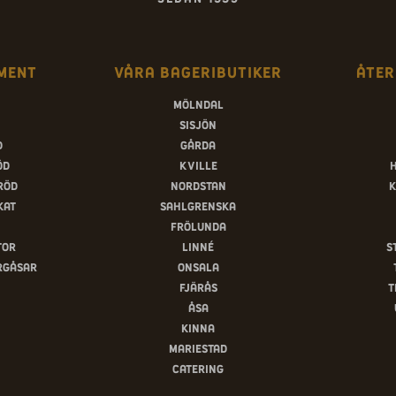
ment
Våra bageributiker
Åter
Mölndal
Sisjön
d
Gårda
öd
Kville
röd
Nordstan
K
kat
Sahlgrenska
Frölunda
tor
Linné
S
rgåsar
Onsala
Fjärås
T
Åsa
Kinna
Mariestad
Catering