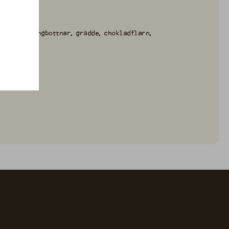
r
äckta marängbottnar, grädde, chokladflarn,
håll
örteckning