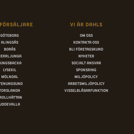
försäljare
Vi är Dahls
Göteborg
Om oss
Alingsås
Kontakta oss
Borås
Bli företagskund
Herrljunga
Nyheter
ungsbacka
Socialt ansvar
Lysekil
Sponsring
Mölndal
Miljöpolicy
tenungsund
Arbetsmiljöpolicy
Torslanda
Visselblåsarfunktion
rollhättan
Uddevalla