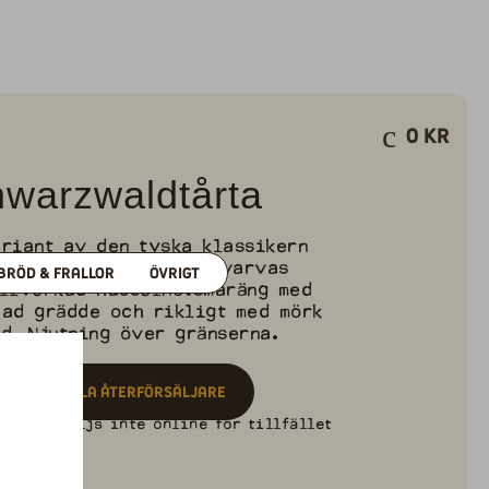
0
kr
warzwaldtårta
riant av den tyska klassikern
 inget att önska. Här varvas
BRÖD & FRALLOR
ÖVRIGT
illverkad hasselnötsmaräng med
pad grädde och rikligt med mörk
d. Njutning över gränserna.
a dina lokala återförsäljare
rodukt säljs inte online för tillfället
600g