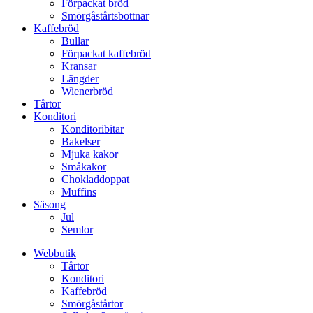
Förpackat bröd
Smörgåstårtsbottnar
Kaffebröd
Bullar
Förpackat kaffebröd
Kransar
Längder
Wienerbröd
Tårtor
Konditori
Konditoribitar
Bakelser
Mjuka kakor
Småkakor
Chokladdoppat
Muffins
Säsong
Jul
Semlor
Webbutik
Tårtor
Konditori
Kaffebröd
Smörgåstårtor