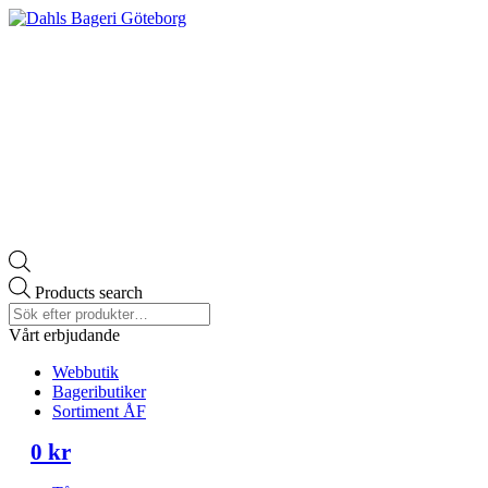
Products search
Vårt erbjudande
Webbutik
Bageributiker
Sortiment ÅF
0
kr