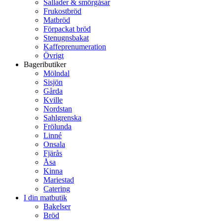
Sallader & smörgåsar
Frukostbröd
Matbröd
Förpackat bröd
Stenugnsbakat
Kaffeprenumeration
Övrigt
Bageributiker
Mölndal
Sisjön
Gårda
Kville
Nordstan
Sahlgrenska
Frölunda
Linné
Onsala
Fjärås
Åsa
Kinna
Mariestad
Catering
I din matbutik
Bakelser
Bröd