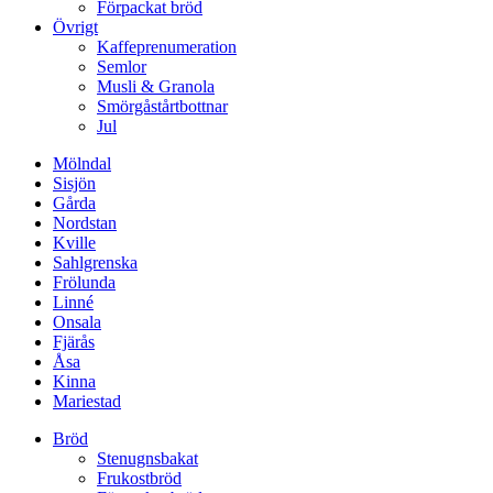
Förpackat bröd
Övrigt
Kaffeprenumeration
Semlor
Musli & Granola
Smörgåstårtbottnar
Jul
Mölndal
Sisjön
Gårda
Nordstan
Kville
Sahlgrenska
Frölunda
Linné
Onsala
Fjärås
Åsa
Kinna
Mariestad
Bröd
Stenugnsbakat
Frukostbröd