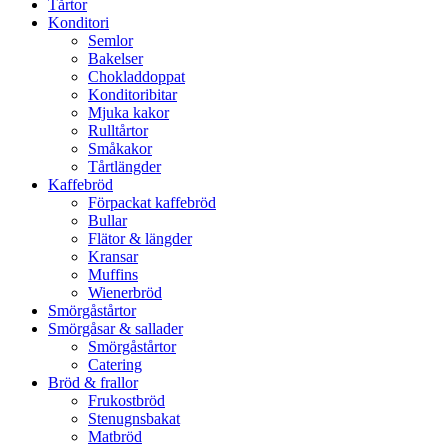
Tårtor
Konditori
Semlor
Bakelser
Chokladdoppat
Konditoribitar
Mjuka kakor
Rulltårtor
Småkakor
Tårtlängder
Kaffebröd
Förpackat kaffebröd
Bullar
Flätor & längder
Kransar
Muffins
Wienerbröd
Smörgåstårtor
Smörgåsar & sallader
Smörgåstårtor
Catering
Bröd & frallor
Frukostbröd
Stenugnsbakat
Matbröd