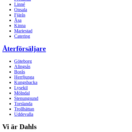
Linné
Onsala
Fjärås
Åsa
Kinna
Mariestad
Catering
Återförsäljare
Göteborg
Alingsås
Borås
Herrljunga
Kungsbacka
Lysekil
Mölndal
Stenungsund
Torslanda
Trollhättan
Uddevalla
Vi är Dahls