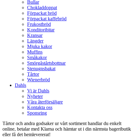
Bullar
Chokladdoppat
Förpackat bröd
Förpackat kaffebröd
Frukostbröd
Konditoribitar
Kransar
Längder
Mjuka kakor
Muffins
Småkakor
Smörgåstårtsbottnar
Stenugnsbakat
Tårtor
Wienerbröd
Dahls
Vi är Dahls
Nyheter
Våra återförsäljare
Kontakta oss
Sponsring
Tårtor och andra godsaker ur vårt sortiment handlar du enkelt
online, betalar med Klarna och hämtar ut i din närmsta bageributik
eller få det hemlevererat!