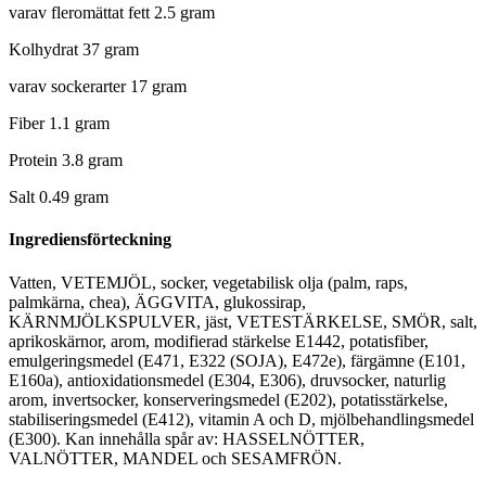
varav fleromättat fett 2.5 gram
Kolhydrat 37 gram
varav sockerarter 17 gram
Fiber 1.1 gram
Protein 3.8 gram
Salt 0.49 gram
Ingrediensförteckning
Vatten, VETEMJÖL, socker, vegetabilisk olja (palm, raps,
palmkärna, chea), ÄGGVITA, glukossirap,
KÄRNMJÖLKSPULVER, jäst, VETESTÄRKELSE, SMÖR, salt,
aprikoskärnor, arom, modifierad stärkelse E1442, potatisfiber,
emulgeringsmedel (E471, E322 (SOJA), E472e), färgämne (E101,
E160a), antioxidationsmedel (E304, E306), druvsocker, naturlig
arom, invertsocker, konserveringsmedel (E202), potatisstärkelse,
stabiliseringsmedel (E412), vitamin A och D, mjölbehandlingsmedel
(E300). Kan innehålla spår av: HASSELNÖTTER,
VALNÖTTER, MANDEL och SESAMFRÖN.