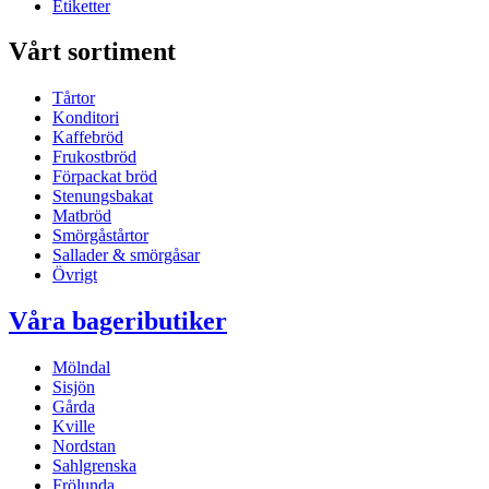
Etiketter
Vårt sortiment
Tårtor
Konditori
Kaffebröd
Frukostbröd
Förpackat bröd
Stenungsbakat
Matbröd
Smörgåstårtor
Sallader & smörgåsar
Övrigt
Våra bageributiker
Mölndal
Sisjön
Gårda
Kville
Nordstan
Sahlgrenska
Frölunda