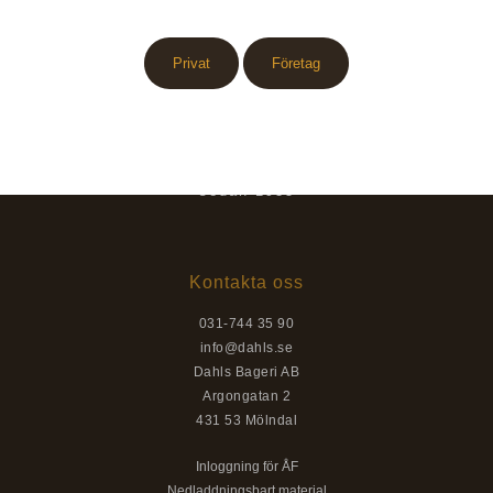
Privat
Företag
Göteborgarnas bagare
sedan 1935
Kontakta oss
031-744 35 90
info@dahls.se
Dahls Bageri AB
Argongatan 2
431 53 Mölndal
Inloggning för ÅF
Nedladdningsbart material