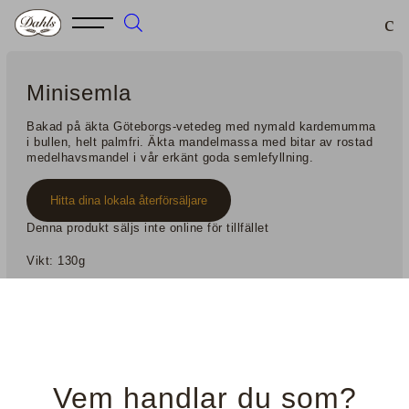
Minisemla
Bakad på äkta Göteborgs-vetedeg med nymald kardemumma
i bullen, helt palmfri. Äkta mandelmassa med bitar av rostad
medelhavsmandel i vår erkänt goda semlefyllning.
Hitta dina lokala återförsäljare
Denna produkt säljs inte online för tillfället
Vikt: 130g
Näringsinnehåll
Ingrediensförteckning
Vem handlar du som?