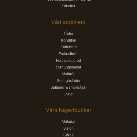
Etiketter
Vårt sortiment
Tårtor
Konditori
Kaffebröd
Frukostbröd
Förpackat bröd
Stenungsbakat
Matbröd
Smörgåstårtor
Sallader & smörgåsar
Övrigt
Våra bageributiker
Mölndal
Sisjön
Gårda