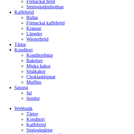
Förpackat bröd
Smörgåstårtsbottnar
Kaffebröd
Bullar
Förpackat kaffebröd
Kransar
Längder
Wienerbröd
Tårtor
Konditori
Konditoribitar
Bakelser
Mjuka kakor
Småkakor
Chokladdoppat
Muffins
Säsong
Jul
Semlor
Webbutik
Tårtor
Konditori
Kaffebröd
Smörgåstårtor