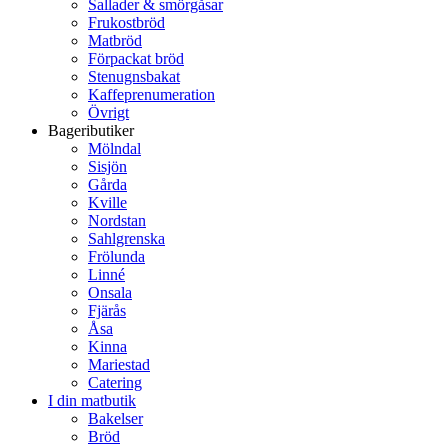
Sallader & smörgåsar
Frukostbröd
Matbröd
Förpackat bröd
Stenugnsbakat
Kaffeprenumeration
Övrigt
Bageributiker
Mölndal
Sisjön
Gårda
Kville
Nordstan
Sahlgrenska
Frölunda
Linné
Onsala
Fjärås
Åsa
Kinna
Mariestad
Catering
I din matbutik
Bakelser
Bröd