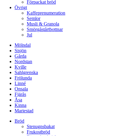
Förpackat bröd
Övrigt
Kaffeprenumeration
Semlor
Musli & Granola
Smörgåstårtbottnar
Jul
Mölndal
Sisjön
Gårda
Nordstan
Kville
Sahlgrenska
Frölunda
Linné
Onsala
Fjärås
Åsa
Kinna
Mariestad
Bröd
Stenugnsbakat
Frukostbröd