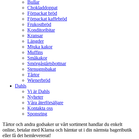
Bullar
Chokladdoppat
Förpackat bröd
Förpackat kaffebröd
Frukostbröd
Konditoribitar
Kransar
Längder
Mjuka kakor
Muffins
Småkakor
Smörgåstårtsbottnar
Stenugnsbakat
Tårtor
Wienerbröd
Dahls
Vi är Dahls
Nyheter
Våra återförsäljare
Kontakta oss
Sponsring
Tårtor och andra godsaker ur vårt sortiment handlar du enkelt
online, betalar med Klarna och hämtar ut i din närmsta bageributik
eller få det hemlevererat!