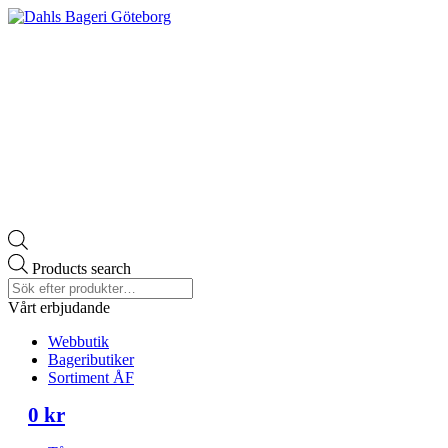
Products search
Vårt erbjudande
Webbutik
Bageributiker
Sortiment ÅF
0
kr