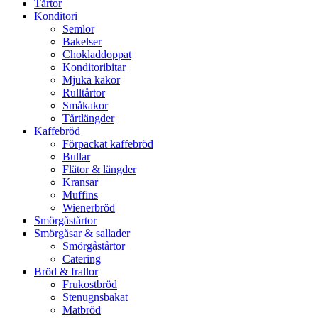
Tårtor
Konditori
Semlor
Bakelser
Chokladdoppat
Konditoribitar
Mjuka kakor
Rulltårtor
Småkakor
Tårtlängder
Kaffebröd
Förpackat kaffebröd
Bullar
Flätor & längder
Kransar
Muffins
Wienerbröd
Smörgåstårtor
Smörgåsar & sallader
Smörgåstårtor
Catering
Bröd & frallor
Frukostbröd
Stenugnsbakat
Matbröd