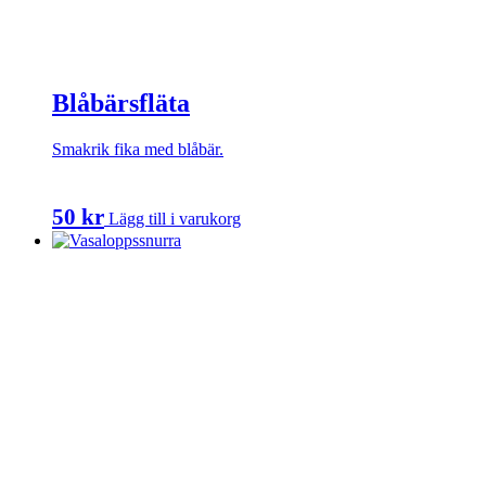
Blåbärsfläta
Smakrik fika med blåbär.
50
kr
Lägg till i varukorg