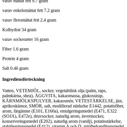
varav mättat fett 9.7 gram
varav enkelomättat fett 7.2 gram
varav fleromättat fett 2.4 gram
Kolhydrat 34 gram
varav sockerarter 16 gram
Fiber 1.6 gram
Protein 4 gram
Salt 0.46 gram
Ingrediensförteckning
Vatten, VETEMJÖL, socker, vegetabilisk olja (palm, raps,
palmkärna, shea), ÄGGVITA, kakaomassa, glukossirap,
KÄRNMJÖLKSPULVER, kakaosmör, VETESTÄRKELSE, jäst,
aprikoskärnor, SMÖR, salt, modifierad stärkelse E1442, potatisfiber,
arom, färgämne (E101, E160a), emulgeringsmedel (E471, E322
(SOJA), E472e), druvsocker, naturlig arom, invertsocker,
konserveringsmedel (E202), naturlig arom (vanilj), potatisstärkelse,
stabiliseringsmedel (E412), vitamin A och D, mjölbehandlingsmedel