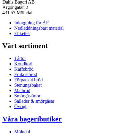
Dahls Bageri AB
Argongatan 2
431 53 Mölndal
Inloggning för ÅF
Nedladdningsbart material
Etiketter
Vårt sortiment
Tårtor
Konditori
Kaffebröd
Frukostbröd
Förpackat bröd
Stenungsbakat
Matbröd
Smörgåstårtor
Sallader & smörgåsar
Övrigt
Våra bageributiker
Mölndal