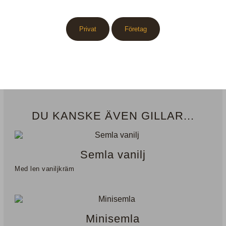
Återförsäljare
Privat
Företag
Etiketter
Katalog
DU KANSKE ÄVEN GILLAR...
Semla vanilj
Med len vaniljkräm
Minisemla