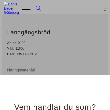
Landgångsbröd
Art.nr: 0120-L
Vikt: 1160g
EAN: 7350029731205
Näringsinnehåll
Ingrediensförteckning
Skriv ut produktblad
Vem handlar du som?