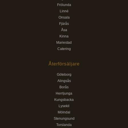
Frölunda
Linné
Onsala
Fjärås
Åsa
Kinna
Mariestad
Catering
Återförsäljare
Göteborg
Alingsås
Borås
Herrljunga
Kungsbacka
Lysekil
Mölndal
Stenungsund
Torslanda