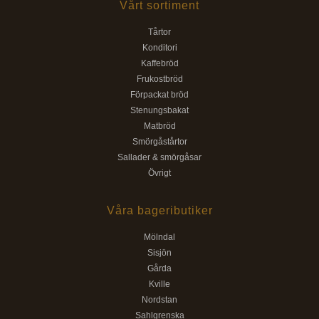
Vårt sortiment
Tårtor
Konditori
Kaffebröd
Frukostbröd
Förpackat bröd
Stenungsbakat
Matbröd
Smörgåstårtor
Sallader & smörgåsar
Övrigt
Våra bageributiker
Mölndal
Sisjön
Gårda
Kville
Nordstan
Sahlgrenska