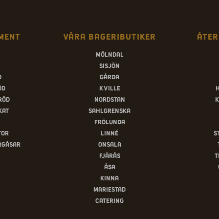
ment
Våra bageributiker
Åter
Mölndal
Sisjön
d
Gårda
öd
Kville
röd
Nordstan
K
kat
Sahlgrenska
Frölunda
tor
Linné
S
rgåsar
Onsala
Fjärås
T
Åsa
Kinna
Mariestad
Catering