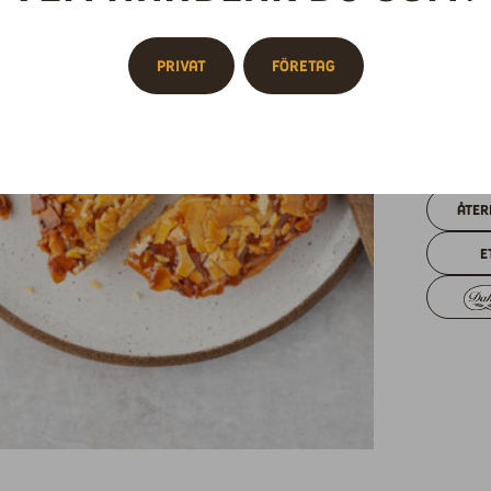
Privat
Företag
Skri
Åter
E