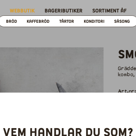
Webbutik
Bageributiker
Sortiment ÅF
BRÖD
KAFFEBRÖD
TÅRTOR
KONDITORI
SÄSONG
Sm
Grädde
kombo,
Art.nr
Vikt: 
EAN: 
Närings
Vem handlar du som?
Ingredi