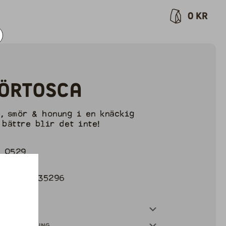
0
kr
örtosca
, smör & honung i en knäckig
 bättre blir det inte!
: 0529
70g
7350029735296
innehåll
ensförteckning