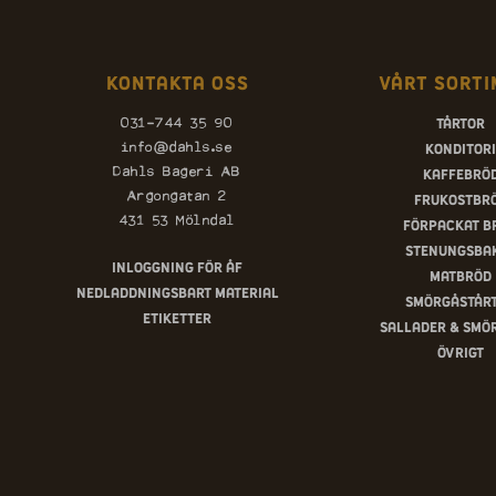
Kontakta oss
Vårt sorti
Tårtor
031-744 35 90
Konditori
info@dahls.se
Kaffebrö
Dahls Bageri AB
Argongatan 2
Frukostbr
431 53 Mölndal
Förpackat b
Stenungsba
Inloggning för ÅF
Matbröd
Nedladdningsbart material
Smörgåstår
Etiketter
Sallader & smö
Övrigt