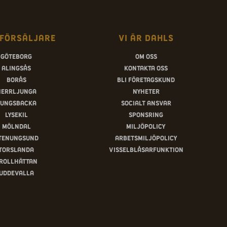
försäljare
Vi är Dahls
Göteborg
Om oss
Alingsås
Kontakta oss
Borås
Bli företagskund
Herrljunga
Nyheter
ungsbacka
Socialt ansvar
Lysekil
Sponsring
Mölndal
Miljöpolicy
tenungsund
Arbetsmiljöpolicy
Torslanda
Visselblåsarfunktion
rollhättan
Uddevalla