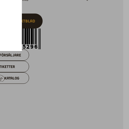
v ut produktblad
försäljare
tiketter
Katalog