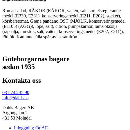
Romansallad, RÄKOR (RÄKOR, vatten, salt, surhetsreglerande
medel (E330, E331), konserveringsmedel (E211, E202), socker),
körsbärstomat, Grana pandano OST (MJÖLK, konserveringsmedel
(E1105) (ÄGG)), löpe, salt), citron, pumpakärnor, ramslöksolja
(rapsolja, ramslök, salt, vatten, konserveringsmedel (E202, E211)),
rödlök. Kan innehålla spår av: sesamfrön.
Göteborgarnas bagare
sedan 1935
Kontakta oss
031-744 35 90
info@dahls.se
Dahls Bageri AB
Argongatan 2
431 53 Mölndal
Inloggning för ÅF