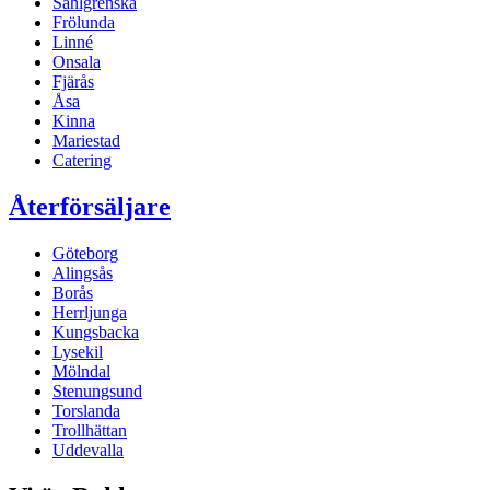
Sahlgrenska
Frölunda
Linné
Onsala
Fjärås
Åsa
Kinna
Mariestad
Catering
Återförsäljare
Göteborg
Alingsås
Borås
Herrljunga
Kungsbacka
Lysekil
Mölndal
Stenungsund
Torslanda
Trollhättan
Uddevalla