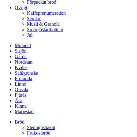
Förpackat bröd
Övrigt
Kaffeprenumeration
Semlor
Musli & Granola
Smörgåstårtbottnar
Jul
Mölndal
Sisjön
Gårda
Nordstan
Kville
Sahlgrenska
Frölunda
Linné
Onsala
Fjärås
Åsa
Kinna
Mariestad
Bröd
Stenugnsbakat
Frukostbröd