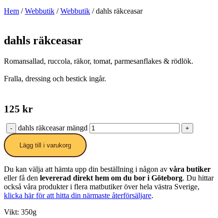
Hem
/
Webbutik
/
Webbutik
/ dahls räkceasar
dahls räkceasar
Romansallad, ruccola, räkor, tomat, parmesanflakes & rödlök.
Fralla, dressing och bestick ingår.
125
kr
dahls räkceasar mängd
-
+
Lägg till i varukorg
Du kan välja att hämta upp din beställning i någon av
våra butiker
eller få den
levererad direkt hem om du bor i Göteborg
. Du hittar
också våra produkter i flera matbutiker över hela västra Sverige,
klicka här för att hitta din närmaste återförsäljare
.
Vikt: 350g