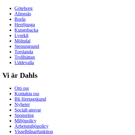
Göteborg
Alingsås
Borås
Herrljunga
Kungsbacka
Lysekil
Mölndal
Stenungsund
Torslanda
Trollhättan
Uddevalla
Vi är Dahls
Om oss
Kontakta oss
Bli företagskund
Nyheter
Socialt ansvar
Sponsring
Miljöpolicy
Arbetsmiljöpolicy
Visselblåsarfunktion