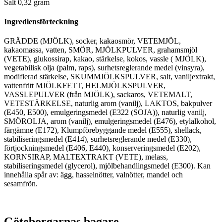
Salt 0,32 gram
Ingrediensförteckning
GRÄDDE (MJÖLK), socker, kakaosmör, VETEMJÖL,
kakaomassa, vatten, SMÖR, MJÖLKPULVER, grahamsmjöl
(VETE), glukossirap, kakao, stärkelse, kokos, vassle ( MJÖLK),
vegetabilisk olja (palm, raps), surhetsreglerande medel (vinsyra),
modifierad stärkelse, SKUMMJÖLKSPULVER, salt, vaniljextrakt,
vattenfritt MJÖLKFETT, HELMJÖLKSPULVER,
VASSLEPULVER (från MJÖLK), sackaros, VETEMALT,
VETESTÄRKELSE, naturlig arom (vanilj), LAKTOS, bakpulver
(E450, E500), emulgeringsmedel (E322 (SOJA)), naturlig vanilj,
SMÖROLJA, arom (vanilj), emulgeringsmedel (E476), etylalkohol,
färgämne (E172), Klumpförebyggande medel (E555), shellack,
stabiliseringsmedel (E414), surhetsreglerande medel (E330),
förtjockningsmedel (E406, E440), konserveringsmedel (E202),
KORNSIRAP, MALTEXTRAKT (VETE), melass,
stabiliseringsmedel (glycerol), mjölbehandlingsmedel (E300). Kan
innehålla spår av: ägg, hasselnötter, valnötter, mandel och
sesamfrön.
Göteborgarnas bagare