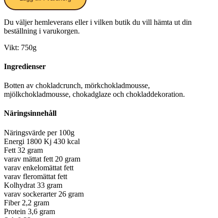
Du väljer hemleverans eller i vilken butik du vill hämta ut din
beställning i varukorgen.
Vikt: 750g
Ingredienser
Botten av chokladcrunch, mörkchokladmousse,
mjölkchokladmousse, chokadglaze och chokladdekoration.
Näringsinnehåll
Näringsvärde per 100g
Energi 1800 Kj 430 kcal
Fett 32 gram
varav mättat fett 20 gram
varav enkelomättat fett
varav fleromättat fett
Kolhydrat 33 gram
varav sockerarter 26 gram
Fiber 2,2 gram
Protein 3,6 gram