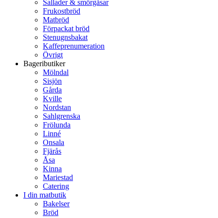
Sallader & smörgåsar
Frukostbröd
Matbröd
Förpackat bröd
Stenugnsbakat
Kaffeprenumeration
Övrigt
Bageributiker
Mölndal
Sisjön
Gårda
Kville
Nordstan
Sahlgrenska
Frölunda
Linné
Onsala
Fjärås
Åsa
Kinna
Mariestad
Catering
I din matbutik
Bakelser
Bröd