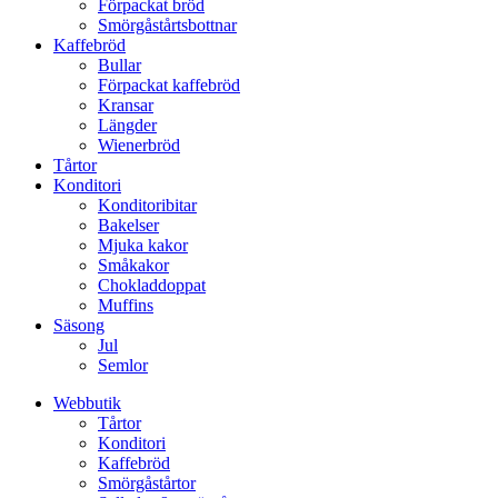
Förpackat bröd
Smörgåstårtsbottnar
Kaffebröd
Bullar
Förpackat kaffebröd
Kransar
Längder
Wienerbröd
Tårtor
Konditori
Konditoribitar
Bakelser
Mjuka kakor
Småkakor
Chokladdoppat
Muffins
Säsong
Jul
Semlor
Webbutik
Tårtor
Konditori
Kaffebröd
Smörgåstårtor