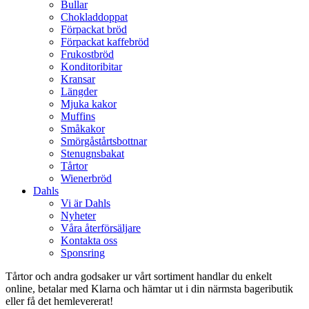
Bullar
Chokladdoppat
Förpackat bröd
Förpackat kaffebröd
Frukostbröd
Konditoribitar
Kransar
Längder
Mjuka kakor
Muffins
Småkakor
Smörgåstårtsbottnar
Stenugnsbakat
Tårtor
Wienerbröd
Dahls
Vi är Dahls
Nyheter
Våra återförsäljare
Kontakta oss
Sponsring
Tårtor och andra godsaker ur vårt sortiment handlar du enkelt
online, betalar med Klarna och hämtar ut i din närmsta bageributik
eller få det hemlevererat!