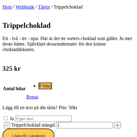
Hem
/
Webbutik
/
Tårtor
/ Trippelchoklad
Trippelchoklad
Ett - två - tre - njut. Här är det tre sorters choklad som gäller. Ju mer
desto bättre. Självklart dessertalternativ för den kräsne
chokladälskaren.
325
kr
8 bitar
Antal bitar
Rensa
Lägg till en text på din tårta? Pris: 50kr
Ja
Trippelchoklad mängd
-
+
Lägg till i varukorg