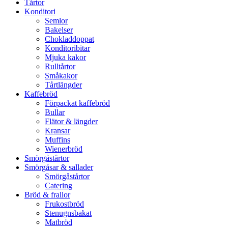
Tårtor
Konditori
Semlor
Bakelser
Chokladdoppat
Konditoribitar
Mjuka kakor
Rulltårtor
Småkakor
Tårtlängder
Kaffebröd
Förpackat kaffebröd
Bullar
Flätor & längder
Kransar
Muffins
Wienerbröd
Smörgåstårtor
Smörgåsar & sallader
Smörgåstårtor
Catering
Bröd & frallor
Frukostbröd
Stenugnsbakat
Matbröd