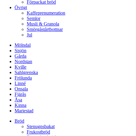
Förpackat bröd
Övrigt
Kaffeprenumeration
Semlor
Musli & Granola
Smörgåstårtbottnar
Jul
Mölndal
Sisjön
Gårda
Nordstan
Kville
Sahlgrenska
Frölunda
Linné
Onsala
Fjärås
Åsa
Kinna
Mariestad
Bröd
Stenugnsbakat
Frukostbröd