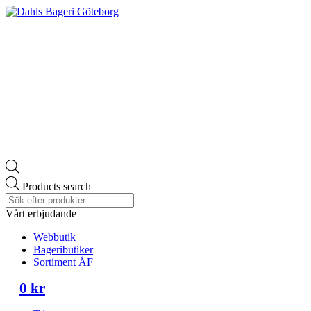
Products search
Vårt erbjudande
Webbutik
Bageributiker
Sortiment ÅF
0
kr