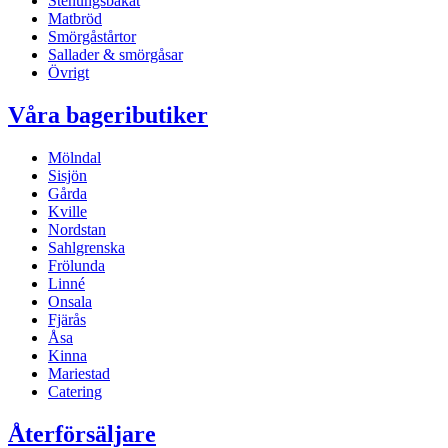
Stenungsbakat
Matbröd
Smörgåstårtor
Sallader & smörgåsar
Övrigt
Våra bageributiker
Mölndal
Sisjön
Gårda
Kville
Nordstan
Sahlgrenska
Frölunda
Linné
Onsala
Fjärås
Åsa
Kinna
Mariestad
Catering
Återförsäljare