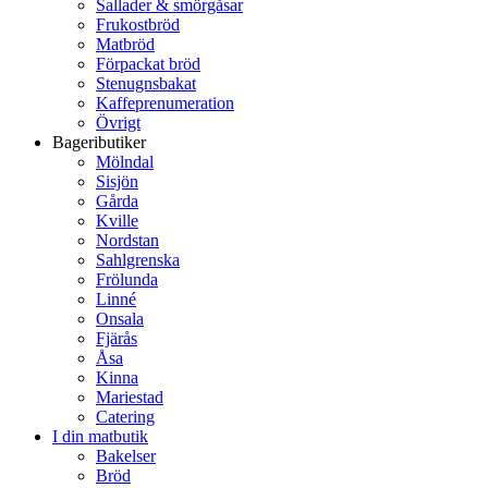
Sallader & smörgåsar
Frukostbröd
Matbröd
Förpackat bröd
Stenugnsbakat
Kaffeprenumeration
Övrigt
Bageributiker
Mölndal
Sisjön
Gårda
Kville
Nordstan
Sahlgrenska
Frölunda
Linné
Onsala
Fjärås
Åsa
Kinna
Mariestad
Catering
I din matbutik
Bakelser
Bröd