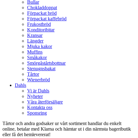
Bullar
Chokladdoppat
Förpackat bröd
Förpackat kaffebröd
Frukostbröd
Konditoribitar
Kransar
Längder
Mjuka kakor
Muffins
Småkakor
Smörgåstårtsbottnar
Stenugnsbakat
Tårtor
Wienerbröd
Dahls
Vi är Dahls
Nyheter
Våra återförsäljare
Kontakta oss
Sponsring
Tårtor och andra godsaker ur vårt sortiment handlar du enkelt
online, betalar med Klarna och hämtar ut i din närmsta bageributik
eller få det hemlevererat!