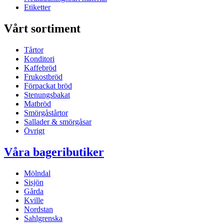
Etiketter
Vårt sortiment
Tårtor
Konditori
Kaffebröd
Frukostbröd
Förpackat bröd
Stenungsbakat
Matbröd
Smörgåstårtor
Sallader & smörgåsar
Övrigt
Våra bageributiker
Mölndal
Sisjön
Gårda
Kville
Nordstan
Sahlgrenska