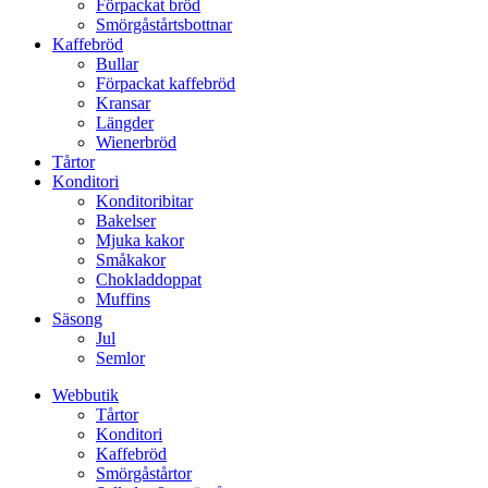
Förpackat bröd
Smörgåstårtsbottnar
Kaffebröd
Bullar
Förpackat kaffebröd
Kransar
Längder
Wienerbröd
Tårtor
Konditori
Konditoribitar
Bakelser
Mjuka kakor
Småkakor
Chokladdoppat
Muffins
Säsong
Jul
Semlor
Webbutik
Tårtor
Konditori
Kaffebröd
Smörgåstårtor