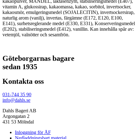
kakaopulver, MANDEL, laktasenzym, stabiliseringsmedel (E407),
vitamin A, glukossirap, kakaomassa, kakao, sorbitol, invertsocker,
kakaosmör, emulgeringsmedel (SOJALECITIN), invertsockersirap,
naturlig arom (vanilj), invertas, färgämne (E172, E120, E100,
E141), surhetsreglerande medel (E330, E331), Konserveringsmedel
(E202), stabiliseringsmedel (E412), vanillin. Kan innehålla spår av:
vetemjöl, valnötter och sesamfrön.
Göteborgarnas bagare
sedan 1935
Kontakta oss
031-744 35 90
info@dahls.se
Dahls Bageri AB
Argongatan 2
431 53 Mölndal
Inloggning för ÅF
Nedladdningsbart material