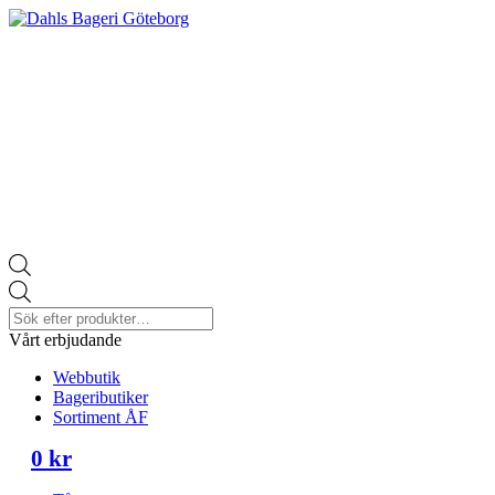
Products
search
Vårt erbjudande
Webbutik
Bageributiker
Sortiment ÅF
0
kr