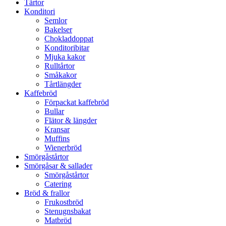
Tårtor
Konditori
Semlor
Bakelser
Chokladdoppat
Konditoribitar
Mjuka kakor
Rulltårtor
Småkakor
Tårtlängder
Kaffebröd
Förpackat kaffebröd
Bullar
Flätor & längder
Kransar
Muffins
Wienerbröd
Smörgåstårtor
Smörgåsar & sallader
Smörgåstårtor
Catering
Bröd & frallor
Frukostbröd
Stenugnsbakat
Matbröd