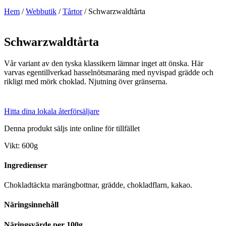
Hem
/
Webbutik
/
Tårtor
/ Schwarzwaldtårta
Schwarzwaldtårta
Vår variant av den tyska klassikern lämnar inget att önska. Här
varvas egentillverkad hasselnötsmaräng med nyvispad grädde och
rikligt med mörk choklad. Njutning över gränserna.
Hitta dina lokala återförsäljare
Denna produkt säljs inte online för tillfället
Vikt: 600g
Ingredienser
Chokladtäckta marängbottnar, grädde, chokladflarn, kakao.
Näringsinnehåll
Näringsvärde per 100g