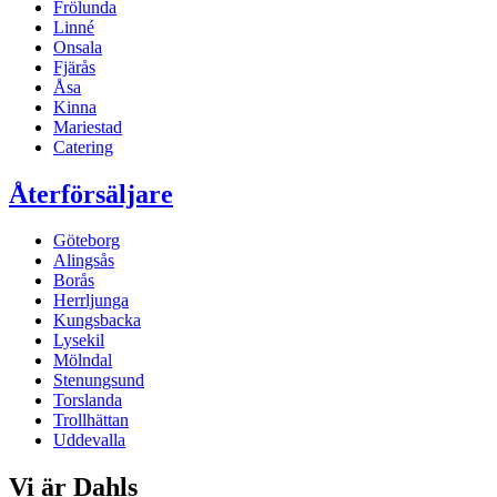
Frölunda
Linné
Onsala
Fjärås
Åsa
Kinna
Mariestad
Catering
Återförsäljare
Göteborg
Alingsås
Borås
Herrljunga
Kungsbacka
Lysekil
Mölndal
Stenungsund
Torslanda
Trollhättan
Uddevalla
Vi är Dahls