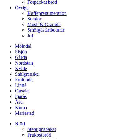
Förpackat bröd
Övrigt
Kaffeprenumeration
Semlor
Musli & Granola
Smörgåstårtbottnar
Jul
Mölndal
Sisjön
Gårda
Nordstan
Kville
Sahlgrenska
Frölunda
Linné
Onsala
Fjärås
Åsa
Kinna
Mariestad
Bröd
Stenugnsbakat
Frukostbröd