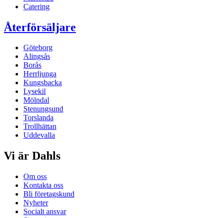
Catering
Återförsäljare
Göteborg
Alingsås
Borås
Herrljunga
Kungsbacka
Lysekil
Mölndal
Stenungsund
Torslanda
Trollhättan
Uddevalla
Vi är Dahls
Om oss
Kontakta oss
Bli företagskund
Nyheter
Socialt ansvar