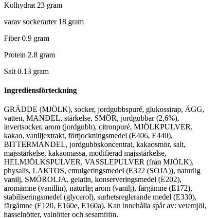
Kolhydrat 23 gram
varav sockerarter 18 gram
Fiber 0.9 gram
Protein 2.8 gram
Salt 0.13 gram
Ingrediensförteckning
GRÄDDE (MJÖLK), socker, jordgubbspuré, glukossirap, ÄGG,
vatten, MANDEL, stärkelse, SMÖR, jordgubbar (2,6%),
invertsocker, arom (jordgubb), citronpuré, MJÖLKPULVER,
kakao, vaniljextrakt, förtjockningsmedel (E406, E440),
BITTERMANDEL, jordgubbskoncentrat, kakaosmör, salt,
majsstärkelse, kakaomassa, modifierad majsstärkelse,
HELMJÖLKSPULVER, VASSLEPULVER (från MJÖLK),
physalis, LAKTOS, emulgeringsmedel (E322 (SOJA)), naturlig
vanilj, SMÖROLJA, gelatin, konserveringsmedel (E202),
aromämne (vanillin), naturlig arom (vanilj), färgämne (E172),
stabiliseringsmedel (glycerol), surhetsreglerande medel (E330),
färgämne (E120, E160e, E160a). Kan innehålla spår av: vetemjöl,
hasselnötter, valnötter och sesamfrön.