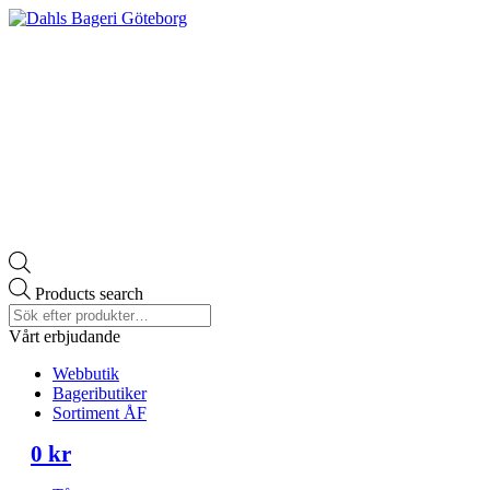
Products search
Vårt erbjudande
Webbutik
Bageributiker
Sortiment ÅF
0
kr