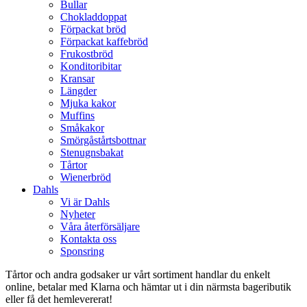
Bullar
Chokladdoppat
Förpackat bröd
Förpackat kaffebröd
Frukostbröd
Konditoribitar
Kransar
Längder
Mjuka kakor
Muffins
Småkakor
Smörgåstårtsbottnar
Stenugnsbakat
Tårtor
Wienerbröd
Dahls
Vi är Dahls
Nyheter
Våra återförsäljare
Kontakta oss
Sponsring
Tårtor och andra godsaker ur vårt sortiment handlar du enkelt
online, betalar med Klarna och hämtar ut i din närmsta bageributik
eller få det hemlevererat!