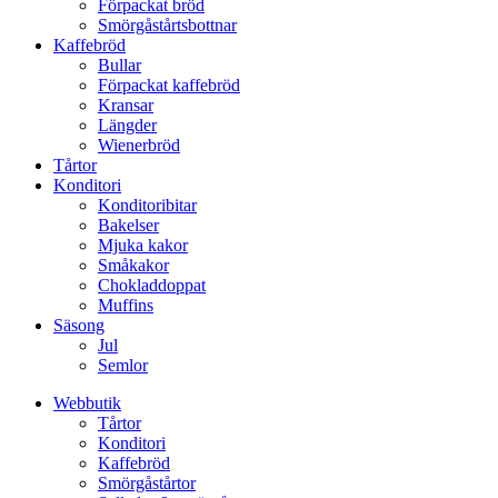
Förpackat bröd
Smörgåstårtsbottnar
Kaffebröd
Bullar
Förpackat kaffebröd
Kransar
Längder
Wienerbröd
Tårtor
Konditori
Konditoribitar
Bakelser
Mjuka kakor
Småkakor
Chokladdoppat
Muffins
Säsong
Jul
Semlor
Webbutik
Tårtor
Konditori
Kaffebröd
Smörgåstårtor