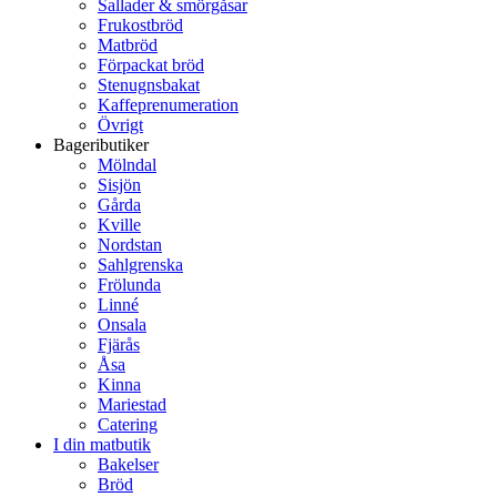
Sallader & smörgåsar
Frukostbröd
Matbröd
Förpackat bröd
Stenugnsbakat
Kaffeprenumeration
Övrigt
Bageributiker
Mölndal
Sisjön
Gårda
Kville
Nordstan
Sahlgrenska
Frölunda
Linné
Onsala
Fjärås
Åsa
Kinna
Mariestad
Catering
I din matbutik
Bakelser
Bröd