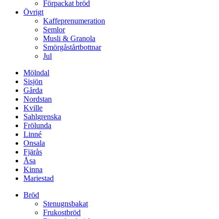
Förpackat bröd
Övrigt
Kaffeprenumeration
Semlor
Musli & Granola
Smörgåstårtbottnar
Jul
Mölndal
Sisjön
Gårda
Nordstan
Kville
Sahlgrenska
Frölunda
Linné
Onsala
Fjärås
Åsa
Kinna
Mariestad
Bröd
Stenugnsbakat
Frukostbröd