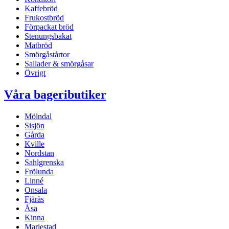
Kaffebröd
Frukostbröd
Förpackat bröd
Stenungsbakat
Matbröd
Smörgåstårtor
Sallader & smörgåsar
Övrigt
Våra bageributiker
Mölndal
Sisjön
Gårda
Kville
Nordstan
Sahlgrenska
Frölunda
Linné
Onsala
Fjärås
Åsa
Kinna
Mariestad