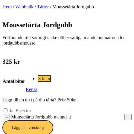
Hem
/
Webbutik
/
Tårtor
/ Moussetårta Jordgubb
Moussetårta Jordgubb
Förförande rött somrigt täcke döljer saftiga mandelbottnar och len
jordgubbsmousse.
325
kr
8 bitar
Antal bitar
Rensa
Lägg till en text på din tårta? Pris: 50kr
Ja
Moussetårta Jordgubb mängd
-
+
Lägg till i varukorg