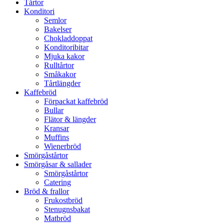
Tårtor
Konditori
Semlor
Bakelser
Chokladdoppat
Konditoribitar
Mjuka kakor
Rulltårtor
Småkakor
Tårtlängder
Kaffebröd
Förpackat kaffebröd
Bullar
Flätor & längder
Kransar
Muffins
Wienerbröd
Smörgåstårtor
Smörgåsar & sallader
Smörgåstårtor
Catering
Bröd & frallor
Frukostbröd
Stenugnsbakat
Matbröd