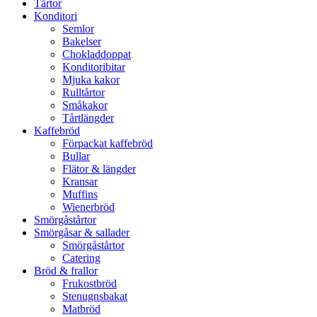
Tårtor
Konditori
Semlor
Bakelser
Chokladdoppat
Konditoribitar
Mjuka kakor
Rulltårtor
Småkakor
Tårtlängder
Kaffebröd
Förpackat kaffebröd
Bullar
Flätor & längder
Kransar
Muffins
Wienerbröd
Smörgåstårtor
Smörgåsar & sallader
Smörgåstårtor
Catering
Bröd & frallor
Frukostbröd
Stenugnsbakat
Matbröd