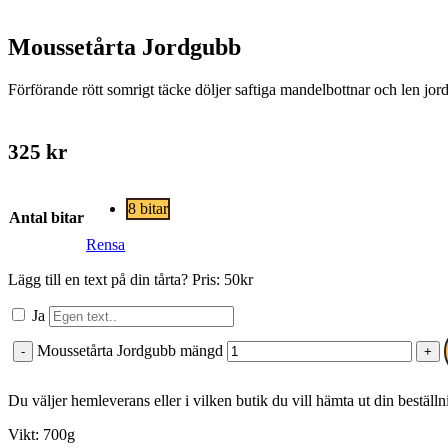
Moussetårta Jordgubb
Förförande rött somrigt täcke döljer saftiga mandelbottnar och len j
325
kr
8 bitar
Antal bitar
Rensa
Lägg till en text på din tårta? Pris: 50kr
Ja
Moussetårta Jordgubb mängd
-
+
Du väljer hemleverans eller i vilken butik du vill hämta ut din beställ
Vikt: 700g