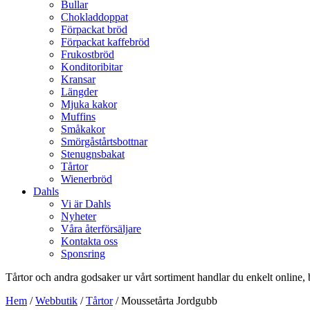
Bullar
Chokladdoppat
Förpackat bröd
Förpackat kaffebröd
Frukostbröd
Konditoribitar
Kransar
Längder
Mjuka kakor
Muffins
Småkakor
Smörgåstårtsbottnar
Stenugnsbakat
Tårtor
Wienerbröd
Dahls
Vi är Dahls
Nyheter
Våra återförsäljare
Kontakta oss
Sponsring
Tårtor och andra godsaker ur vårt sortiment handlar du enkelt online, 
Hem
/
Webbutik
/
Tårtor
/ Moussetårta Jordgubb