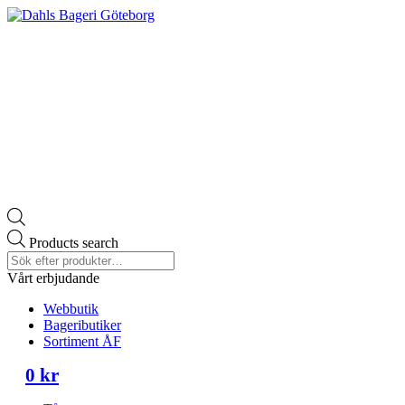
Products search
Vårt erbjudande
Webbutik
Bageributiker
Sortiment ÅF
0
kr