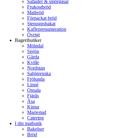
Sallader & smörgåsar
Frukostbröd
Matbröd
Förpackat bröd
Stenugnsbakat
Kaffeprenumeration
Övrigt
Bageributiker
Mölndal
Sisjön
Gårda
Kville
Nordstan
Sahlgrenska
Frölunda
Linné
Onsala
Fjärås
Åsa
Kinna
Mariestad
Catering
I din matbutik
Bakelser
Bröd