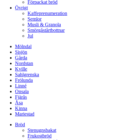
Förpackat bröd
Övrigt
Kaffeprenumeration
Semlor
Musli & Granola
Smörgåstårtbottnar
Jul
Mölndal
Sisjön
Gårda
Nordstan
Kville
Sahlgrenska
Frölunda
Linné
Onsala
Fjärås
Åsa
Kinna
Mariestad
Bröd
Stenugnsbakat
Frukostbröd