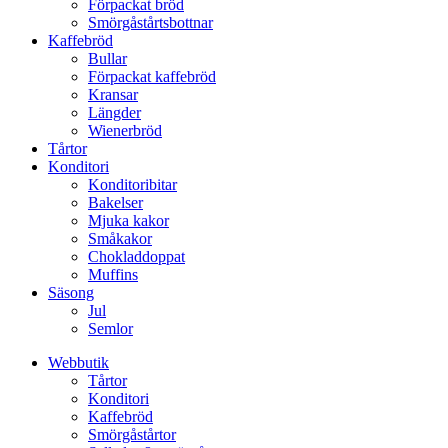
Förpackat bröd
Smörgåstårtsbottnar
Kaffebröd
Bullar
Förpackat kaffebröd
Kransar
Längder
Wienerbröd
Tårtor
Konditori
Konditoribitar
Bakelser
Mjuka kakor
Småkakor
Chokladdoppat
Muffins
Säsong
Jul
Semlor
Webbutik
Tårtor
Konditori
Kaffebröd
Smörgåstårtor