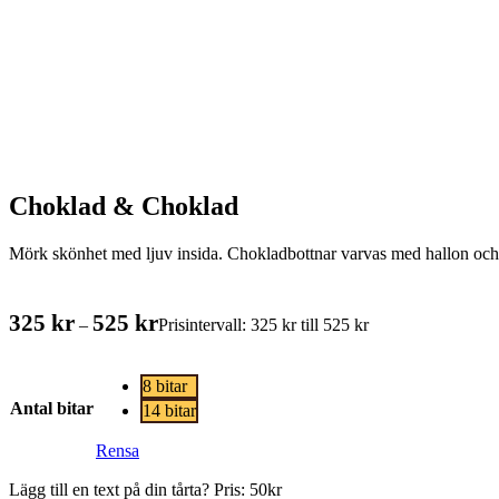
Choklad & Choklad
Mörk skönhet med ljuv insida. Chokladbottnar varvas med hallon och 
325
kr
525
kr
–
Prisintervall: 325 kr till 525 kr
8 bitar
Antal bitar
14 bitar
Rensa
Lägg till en text på din tårta? Pris: 50kr