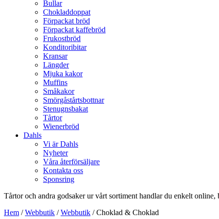
Bullar
Chokladdoppat
Förpackat bröd
Förpackat kaffebröd
Frukostbröd
Konditoribitar
Kransar
Längder
Mjuka kakor
Muffins
Småkakor
Smörgåstårtsbottnar
Stenugnsbakat
Tårtor
Wienerbröd
Dahls
Vi är Dahls
Nyheter
Våra återförsäljare
Kontakta oss
Sponsring
Tårtor och andra godsaker ur vårt sortiment handlar du enkelt online, 
Hem
/
Webbutik
/
Webbutik
/ Choklad & Choklad