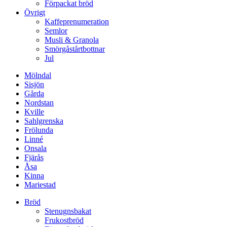
Förpackat bröd
Övrigt
Kaffeprenumeration
Semlor
Musli & Granola
Smörgåstårtbottnar
Jul
Mölndal
Sisjön
Gårda
Nordstan
Kville
Sahlgrenska
Frölunda
Linné
Onsala
Fjärås
Åsa
Kinna
Mariestad
Bröd
Stenugnsbakat
Frukostbröd