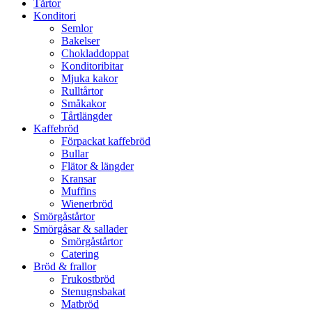
Tårtor
Konditori
Semlor
Bakelser
Chokladdoppat
Konditoribitar
Mjuka kakor
Rulltårtor
Småkakor
Tårtlängder
Kaffebröd
Förpackat kaffebröd
Bullar
Flätor & längder
Kransar
Muffins
Wienerbröd
Smörgåstårtor
Smörgåsar & sallader
Smörgåstårtor
Catering
Bröd & frallor
Frukostbröd
Stenugnsbakat
Matbröd