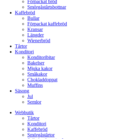
Förpackat bröd
Smörgåstårtsbottnar
Kaffebröd
Bullar
Förpackat kaffebröd
Kransar
Längder
Wienerbröd
Tårtor
Konditori
Konditoribitar
Bakelser
Mjuka kakor
Småkakor
Chokladdoppat
Muffins
Säsong
Jul
Semlor
Webbutik
Tårtor
Konditori
Kaffebröd
Smörgåstårtor