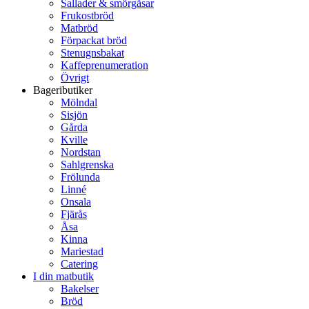
Sallader & smörgåsar
Frukostbröd
Matbröd
Förpackat bröd
Stenugnsbakat
Kaffeprenumeration
Övrigt
Bageributiker
Mölndal
Sisjön
Gårda
Kville
Nordstan
Sahlgrenska
Frölunda
Linné
Onsala
Fjärås
Åsa
Kinna
Mariestad
Catering
I din matbutik
Bakelser
Bröd