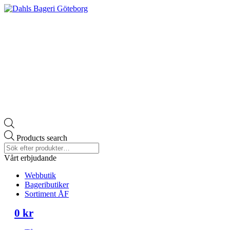
Products search
Vårt erbjudande
Webbutik
Bageributiker
Sortiment ÅF
0
kr