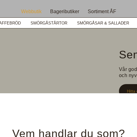
Webbutik
Bageributiker
Sortiment ÅF
AFFEBRÖD
SMÖRGÅSTÅRTOR
SMÖRGÅSAR & SALLADER
Sem
Vår god
och nyv
Hitta 
Denna prod
Näringsinne
Ingrediensf
Vem handlar du som?