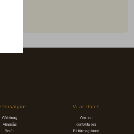
erförsäljare
Vi är Dahls
Göteborg
Om oss
Alingsås
Kontakta oss
Borås
Bli företagskund