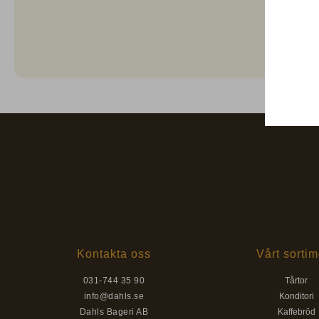
Kontakta oss
Vårt sortim
031-744 35 90
Tårtor
info@dahls.se
Konditori
Dahls Bageri AB
Kaffebröd