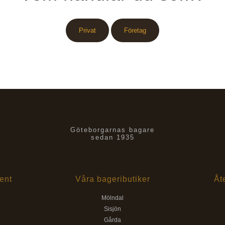
Privat
Företag
Göteborgarnas bagare
sedan 1935
ent
Våra bageributiker
Åt
Mölndal
Sisjön
Gårda