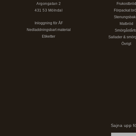
Argongatan 2
Frukostbrö
431 53 Mölndal
Förpackat br
Stenungsbak
Inloggning för ÅF
Matbröd
Nedladdningsbart material
Smörgåstårt
Etiketter
Sallader & smör
Övrigt
Sajna upp fö