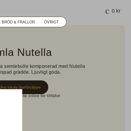
0
kr
BRÖD & FRALLOR
ÖVRIGT
la Nutella
a semlebulle komponerad med Nutella
ispad grädde. Ljuvligt goda.
dina lokala återförsäljare
ukt säljs inte online för tillfället
håll
örteckning