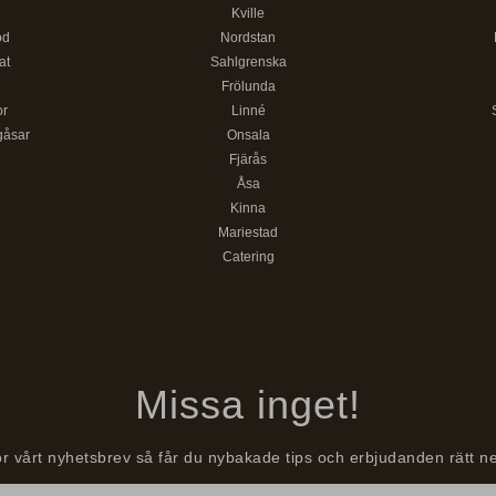
d
Kville
öd
Nordstan
at
Sahlgrenska
Frölunda
or
Linné
gåsar
Onsala
Fjärås
Åsa
Kinna
Mariestad
Catering
Missa inget!
r vårt nyhetsbrev så får du nybakade tips och erbjudanden rätt ne