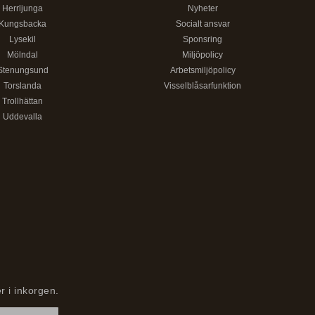
Herrljunga
Nyheter
Kungsbacka
Socialt ansvar
Lysekil
Sponsring
Mölndal
Miljöpolicy
Stenungsund
Arbetsmiljöpolicy
Torslanda
Visselblåsarfunktion
Trollhättan
Uddevalla
r i inkorgen.