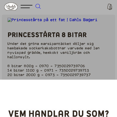
Princesstårta 8 bitar
Under det gröna marsipantäcket döljer sig
hembakade sockerkaksbottnar varvade med len
nyvispad grädde, hemkokt vaniljkräm och
hallonsylt.
8 bitar 800g - 0970 - 7350029739706
14 bitar 1100 g - 0971 - 7350029739713
20 bitar 2000 g - 0973 - 7350029739737
Art.nr: 0970
Vikt: 800g
EAN: 7350029739706
Vem handlar du som?