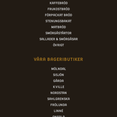
Kaffebröd
Frukostbröd
Förpackat bröd
Stenungsbakat
Matbröd
Smörgåstårtor
Sallader & smörgåsar
Övrigt
Våra bageributiker
Mölndal
Sisjön
Gårda
Kville
Nordstan
Sahlgrenska
Frölunda
Linné
Onsala