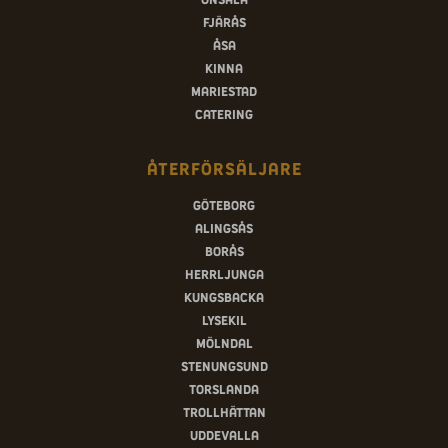
Fjärås
Åsa
Kinna
Mariestad
Catering
Återförsäljare
Göteborg
Alingsås
Borås
Herrljunga
Kungsbacka
Lysekil
Mölndal
Stenungsund
Torslanda
Trollhättan
Uddevalla