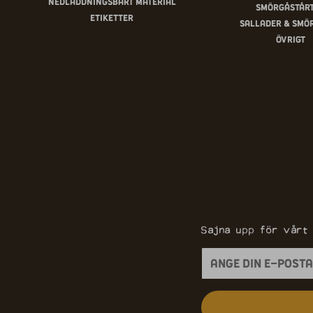
Nedladdningsbart material
Smörgåstår
Etiketter
Sallader & smö
Övrigt
Sajna upp för vårt