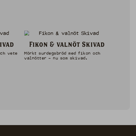
ivad
Fikon & valnöt Skivad
och vete
Mörkt surdegsbröd med fikon och
valnötter - nu som skivad.