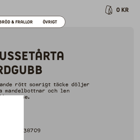
0
kr
BRÖD & FRALLOR
ÖVRIGT
ussetårta
rdgubb
ande rött somrigt täcke döljer
a mandelbottnar och len
bbsmousse.
: 0870-p
700g
7350029738709