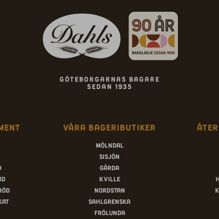
Göteborgarnas bagare
sedan 1935
ment
Våra bageributiker
Åter
Mölndal
Sisjön
d
Gårda
öd
Kville
röd
Nordstan
K
kat
Sahlgrenska
Frölunda