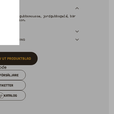
nser
otten, jordgubbsmousse, jordgubbsgelé, bär
laddekoration.
innehåll
ensförteckning
v ut produktblad
försäljare
tiketter
Katalog