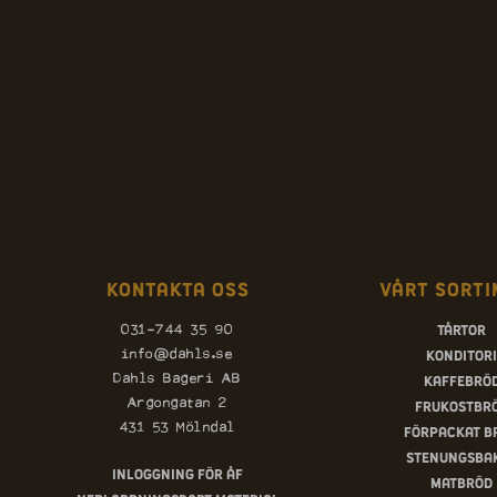
Kontakta oss
Vårt sorti
Tårtor
031-744 35 90
Konditori
info@dahls.se
Kaffebrö
Dahls Bageri AB
Argongatan 2
Frukostbr
431 53 Mölndal
Förpackat b
Stenungsba
Inloggning för ÅF
Matbröd