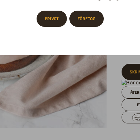
Ingredie
Privat
Företag
Mazarinb
och chok
Närings
Ingredi
Skri
Åter
E