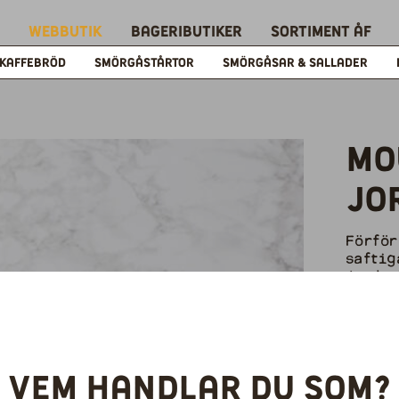
Webbutik
Bageributiker
Sortiment ÅF
KAFFEBRÖD
SMÖRGÅSTÅRTOR
SMÖRGÅSAR & SALLADER
Mo
Jo
Förför
saftig
jordgu
Art.nr
Vikt: 
Vem handlar du som?
EAN: 