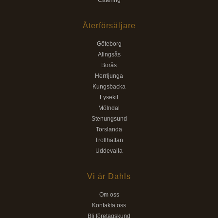
Catering
Återförsäljare
Göteborg
Alingsås
Borås
Herrljunga
Kungsbacka
Lysekil
Mölndal
Stenungsund
Torslanda
Trollhättan
Uddevalla
Vi är Dahls
Om oss
Kontakta oss
Bli företagskund