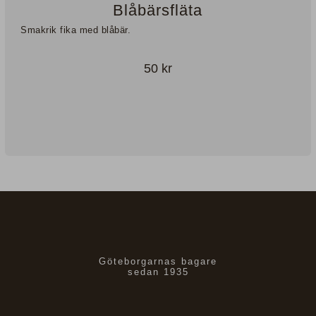
Blåbärsfläta
Smakrik fika med blåbär.
50
kr
Göteborgarnas bagare
sedan 1935