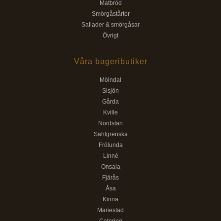
Matbröd
Smörgåstårtor
Sallader & smörgåsar
Övrigt
Våra bageributiker
Mölndal
Sisjön
Gårda
Kville
Nordstan
Sahlgrenska
Frölunda
Linné
Onsala
Fjärås
Åsa
Kinna
Mariestad