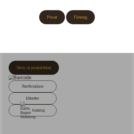
Chokladbotten, hallonsylt, hallon, grädde med chokladtryffel,
chokladsmörkräm, täckt med chokladtryffel, marsipanros och
choklad dekoration.
Privat
Företag
Näringsinnehåll
Ingrediensförteckning
Skriv ut produktblad
Återförsäljare
Etiketter
Katalog