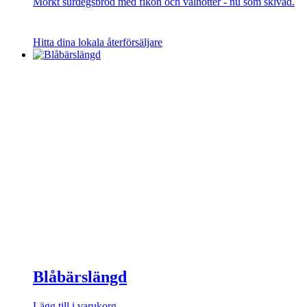
Mörkt surdegsbröd med fikon och valnötter - nu som skivad.
Hitta dina lokala återförsäljare
Blåbärslängd
Lägg till i varukorg