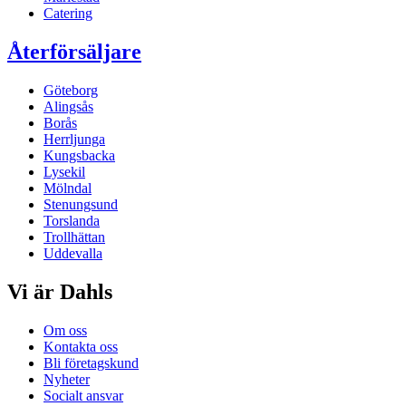
Catering
Återförsäljare
Göteborg
Alingsås
Borås
Herrljunga
Kungsbacka
Lysekil
Mölndal
Stenungsund
Torslanda
Trollhättan
Uddevalla
Vi är Dahls
Om oss
Kontakta oss
Bli företagskund
Nyheter
Socialt ansvar