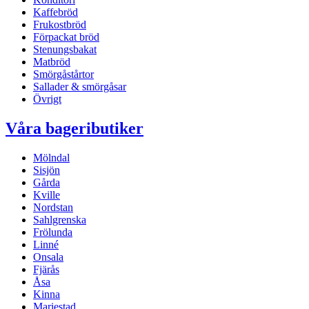
Kaffebröd
Frukostbröd
Förpackat bröd
Stenungsbakat
Matbröd
Smörgåstårtor
Sallader & smörgåsar
Övrigt
Våra bageributiker
Mölndal
Sisjön
Gårda
Kville
Nordstan
Sahlgrenska
Frölunda
Linné
Onsala
Fjärås
Åsa
Kinna
Mariestad