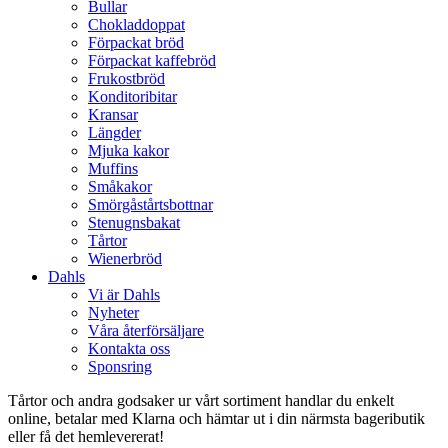
Bullar
Chokladdoppat
Förpackat bröd
Förpackat kaffebröd
Frukostbröd
Konditoribitar
Kransar
Längder
Mjuka kakor
Muffins
Småkakor
Smörgåstårtsbottnar
Stenugnsbakat
Tårtor
Wienerbröd
Dahls
Vi är Dahls
Nyheter
Våra återförsäljare
Kontakta oss
Sponsring
Tårtor och andra godsaker ur vårt sortiment handlar du enkelt
online, betalar med Klarna och hämtar ut i din närmsta bageributik
eller få det hemlevererat!