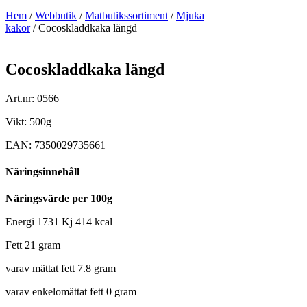
Hem
/
Webbutik
/
Matbutikssortiment
/
Mjuka
kakor
/ Cocoskladdkaka längd
Cocoskladdkaka längd
Art.nr: 0566
Vikt: 500g
EAN: 7350029735661
Näringsinnehåll
Näringsvärde per 100g
Energi 1731 Kj 414 kcal
Fett 21 gram
varav mättat fett 7.8 gram
varav enkelomättat fett 0 gram