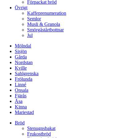
Förpackat bröd
Övrigt
Kaffeprenumeration
Semlor
Musli & Granola
Smörgåstårtbottnar
Jul
Mölndal
Sisjön
Gårda
Nordstan
Kville
Sahlgrenska
Frölunda
Linné
Onsala
Fjärås
Åsa
Kinna
Mariestad
Bröd
Stenugnsbakat
Frukostbröd