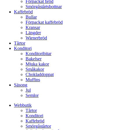
Förpackat bröd
Smörgåstårtsbottnar
Kaffebröd
Bullar
Förpackat kaffebröd
Kransar
Längder
Wienerbröd
Tårtor
Konditori
Konditoribitar
Bakelser
Mjuka kakor
Småkakor
Chokladdoppat
Muffins
Säsong
Jul
Semlor
Webbutik
Tårtor
Konditori
Kaffebröd
Smörgåstårtor