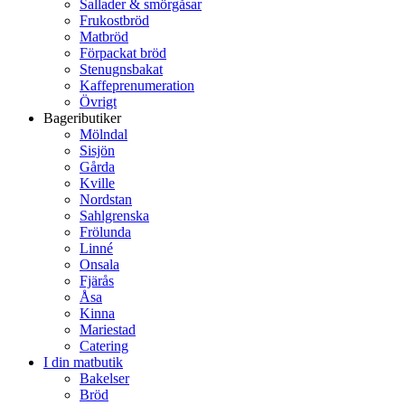
Sallader & smörgåsar
Frukostbröd
Matbröd
Förpackat bröd
Stenugnsbakat
Kaffeprenumeration
Övrigt
Bageributiker
Mölndal
Sisjön
Gårda
Kville
Nordstan
Sahlgrenska
Frölunda
Linné
Onsala
Fjärås
Åsa
Kinna
Mariestad
Catering
I din matbutik
Bakelser
Bröd