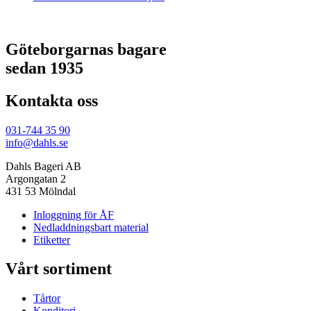
Göteborgarnas bagare
sedan 1935
Kontakta oss
031-744 35 90
info@dahls.se
Dahls Bageri AB
Argongatan 2
431 53 Mölndal
Inloggning för ÅF
Nedladdningsbart material
Etiketter
Vårt sortiment
Tårtor
Konditori