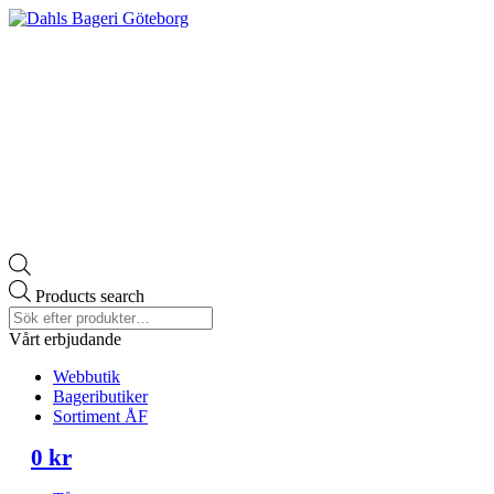
Products search
Vårt erbjudande
Webbutik
Bageributiker
Sortiment ÅF
0
kr