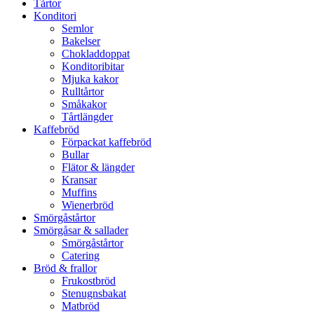
Tårtor
Konditori
Semlor
Bakelser
Chokladdoppat
Konditoribitar
Mjuka kakor
Rulltårtor
Småkakor
Tårtlängder
Kaffebröd
Förpackat kaffebröd
Bullar
Flätor & längder
Kransar
Muffins
Wienerbröd
Smörgåstårtor
Smörgåsar & sallader
Smörgåstårtor
Catering
Bröd & frallor
Frukostbröd
Stenugnsbakat
Matbröd