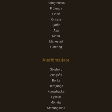
Sahlgrenska
Frölunda
Linné
Onsala
Fjärås
Åsa
Kinna
Mariestad
Catering
Återförsäljare
Göteborg
Alingsås
Borås
Herrljunga
Kungsbacka
Lysekil
Mölndal
Stenungsund