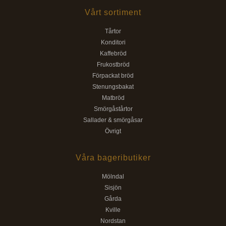
Vårt sortiment
Tårtor
Konditori
Kaffebröd
Frukostbröd
Förpackat bröd
Stenungsbakat
Matbröd
Smörgåstårtor
Sallader & smörgåsar
Övrigt
Våra bageributiker
Mölndal
Sisjön
Gårda
Kville
Nordstan