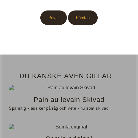
Återförsäljare
Privat
Företag
Etiketter
Katalog
DU KANSKE ÄVEN GILLAR...
Pain au levain Skivad
Spänstig klassiker på råg och vete - nu som skivad!