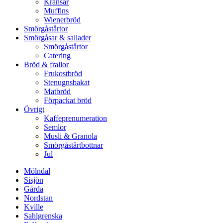
Kransar
Muffins
Wienerbröd
Smörgåstårtor
Smörgåsar & sallader
Smörgåstårtor
Catering
Bröd & frallor
Frukostbröd
Stenugnsbakat
Matbröd
Förpackat bröd
Övrigt
Kaffeprenumeration
Semlor
Musli & Granola
Smörgåstårtbottnar
Jul
Mölndal
Sisjön
Gårda
Nordstan
Kville
Sahlgrenska