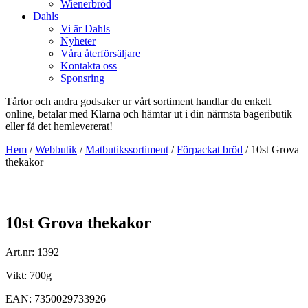
Wienerbröd
Dahls
Vi är Dahls
Nyheter
Våra återförsäljare
Kontakta oss
Sponsring
Tårtor och andra godsaker ur vårt sortiment handlar du enkelt
online, betalar med Klarna och hämtar ut i din närmsta bageributik
eller få det hemlevererat!
Hem
/
Webbutik
/
Matbutikssortiment
/
Förpackat bröd
/ 10st Grova
thekakor
10st Grova thekakor
Art.nr: 1392
Vikt: 700g
EAN: 7350029733926