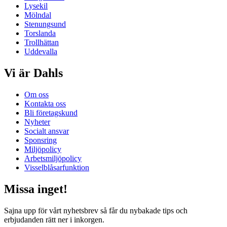
Lysekil
Mölndal
Stenungsund
Torslanda
Trollhättan
Uddevalla
Vi är Dahls
Om oss
Kontakta oss
Bli företagskund
Nyheter
Socialt ansvar
Sponsring
Miljöpolicy
Arbetsmiljöpolicy
Visselblåsarfunktion
Missa inget!
Sajna upp för vårt nyhetsbrev så får du nybakade tips och
erbjudanden rätt ner i inkorgen.