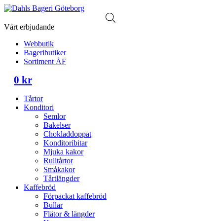
Vårt erbjudande
Webbutik
Bageributiker
Sortiment ÅF
0
kr
Tårtor
Konditori
Semlor
Bakelser
Chokladdoppat
Konditoribitar
Mjuka kakor
Rulltårtor
Småkakor
Tårtlängder
Kaffebröd
Förpackat kaffebröd
Bullar
Flätor & längder