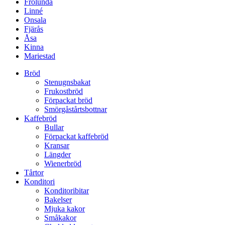
Frölunda
Linné
Onsala
Fjärås
Åsa
Kinna
Mariestad
Bröd
Stenugnsbakat
Frukostbröd
Förpackat bröd
Smörgåstårtsbottnar
Kaffebröd
Bullar
Förpackat kaffebröd
Kransar
Längder
Wienerbröd
Tårtor
Konditori
Konditoribitar
Bakelser
Mjuka kakor
Småkakor