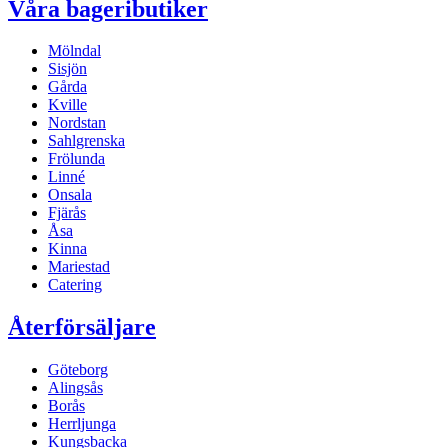
Våra bageributiker
Mölndal
Sisjön
Gårda
Kville
Nordstan
Sahlgrenska
Frölunda
Linné
Onsala
Fjärås
Åsa
Kinna
Mariestad
Catering
Återförsäljare
Göteborg
Alingsås
Borås
Herrljunga
Kungsbacka