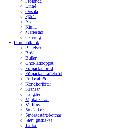
Frölunda
Linné
Onsala
Fjärås
Åsa
Kinna
Mariestad
Catering
I din matbutik
Bakelser
Bröd
Bullar
Chokladdoppat
Förpackat bröd
Förpackat kaffebröd
Frukostbröd
Konditoribitar
Kransar
Längder
Mjuka kakor
Muffins
Småkakor
Smörgåstårtsbottnar
Stenugnsbakat
Tårtor