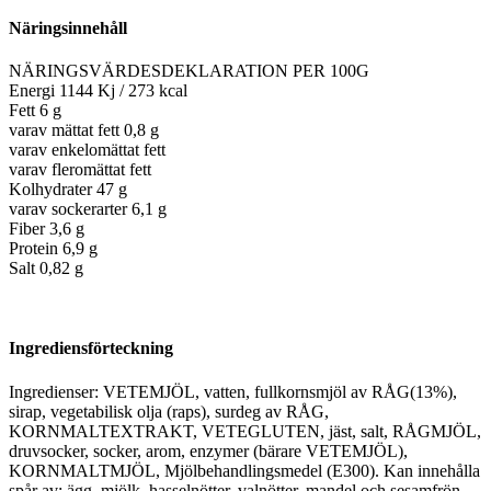
Näringsinnehåll
NÄRINGSVÄRDESDEKLARATION PER 100G
Energi 1144 Kj / 273 kcal
Fett 6 g
varav mättat fett 0,8 g
varav enkelomättat fett
varav fleromättat fett
Kolhydrater 47 g
varav sockerarter 6,1 g
Fiber 3,6 g
Protein 6,9 g
Salt 0,82 g
Ingrediensförteckning
Ingredienser: VETEMJÖL, vatten, fullkornsmjöl av RÅG(13%),
sirap, vegetabilisk olja (raps), surdeg av RÅG,
KORNMALTEXTRAKT, VETEGLUTEN, jäst, salt, RÅGMJÖL,
druvsocker, socker, arom, enzymer (bärare VETEMJÖL),
KORNMALTMJÖL, Mjölbehandlingsmedel (E300). Kan innehålla
spår av: ägg, mjölk, hasselnötter, valnötter, mandel och sesamfrön.