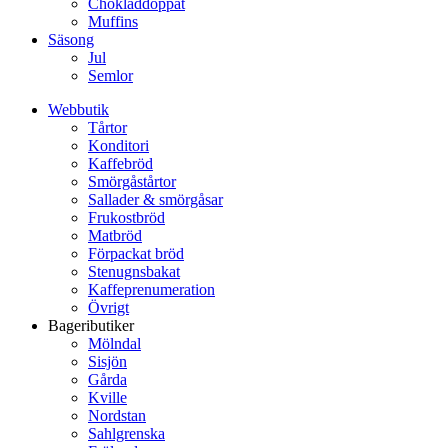
Chokladdoppat
Muffins
Säsong
Jul
Semlor
Webbutik
Tårtor
Konditori
Kaffebröd
Smörgåstårtor
Sallader & smörgåsar
Frukostbröd
Matbröd
Förpackat bröd
Stenugnsbakat
Kaffeprenumeration
Övrigt
Bageributiker
Mölndal
Sisjön
Gårda
Kville
Nordstan
Sahlgrenska