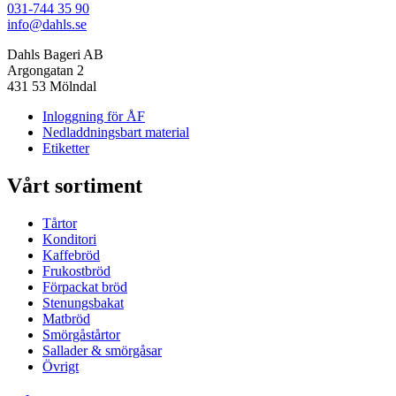
031-744 35 90
info@dahls.se
Dahls Bageri AB
Argongatan 2
431 53 Mölndal
Inloggning för ÅF
Nedladdningsbart material
Etiketter
Vårt sortiment
Tårtor
Konditori
Kaffebröd
Frukostbröd
Förpackat bröd
Stenungsbakat
Matbröd
Smörgåstårtor
Sallader & smörgåsar
Övrigt