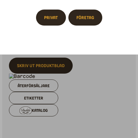
Botten av chokladcrunch, mörk chokladmousse,
mjölkchokladmousse, chokladglaze, dekorerad med
choklad.
Privat
Företag
Näringsinnehåll
Ingrediensförteckning
Skriv ut produktblad
Återförsäljare
Etiketter
Katalog