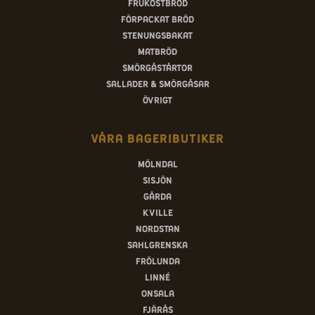
Frukostbröd
Förpackat bröd
Stenungsbakat
Matbröd
Smörgåstårtor
Sallader & smörgåsar
Övrigt
Våra bageributiker
Mölndal
Sisjön
Gårda
Kville
Nordstan
Sahlgrenska
Frölunda
Linné
Onsala
Fjärås