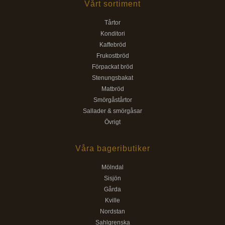
Vårt sortiment
Tårtor
Konditori
Kaffebröd
Frukostbröd
Förpackat bröd
Stenungsbakat
Matbröd
Smörgåstårtor
Sallader & smörgåsar
Övrigt
Våra bageributiker
Mölndal
Sisjön
Gårda
Kville
Nordstan
Sahlgrenska