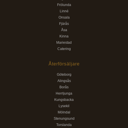
Frölunda
Linné
Onsala
Fjärås
Åsa
Kinna
Mariestad
Catering
Återförsäljare
Göteborg
Alingsås
Borås
Herrljunga
Kungsbacka
Lysekil
Mölndal
Stenungsund
Torslanda