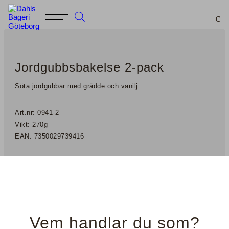
Jordgubbsbakelse 2-pack
Söta jordgubbar med grädde och vanilj.
Art.nr: 0941-2
Vikt: 270g
EAN: 7350029739416
Näringsinnehåll
Ingrediensförteckning
Vem handlar du som?