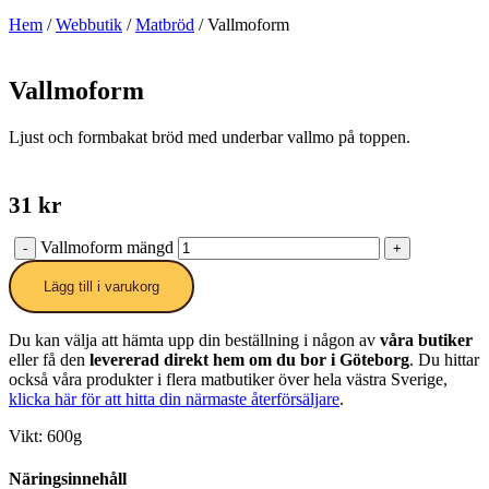
Hem
/
Webbutik
/
Matbröd
/ Vallmoform
Vallmoform
Ljust och formbakat bröd med underbar vallmo på toppen.
31
kr
Vallmoform mängd
-
+
Lägg till i varukorg
Du kan välja att hämta upp din beställning i någon av
våra butiker
eller få den
levererad direkt hem om du bor i Göteborg
. Du hittar
också våra produkter i flera matbutiker över hela västra Sverige,
klicka här för att hitta din närmaste återförsäljare
.
Vikt: 600g
Näringsinnehåll