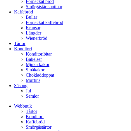
Förpackat bröd
Smörgåstårtsbottnar
Kaffebröd
Bullar
Förpackat kaffebröd
Kransar
Längder
Wienerbröd
Tårtor
Konditori
Konditoribitar
Bakelser
Mjuka kakor
Småkakor
Chokladdoppat
Muffins
Säsong
Jul
Semlor
Webbutik
Tårtor
Konditori
Kaffebröd
Smörgåstårtor