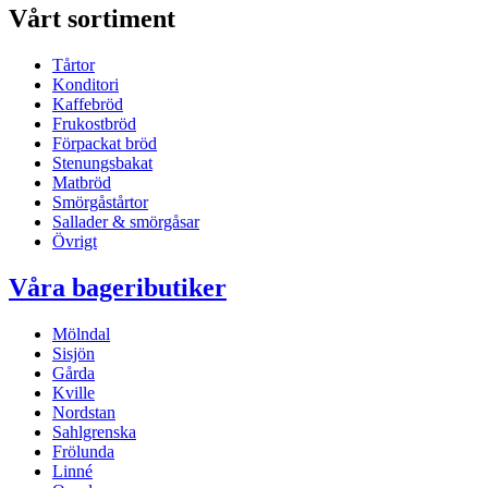
Vårt sortiment
Tårtor
Konditori
Kaffebröd
Frukostbröd
Förpackat bröd
Stenungsbakat
Matbröd
Smörgåstårtor
Sallader & smörgåsar
Övrigt
Våra bageributiker
Mölndal
Sisjön
Gårda
Kville
Nordstan
Sahlgrenska
Frölunda
Linné