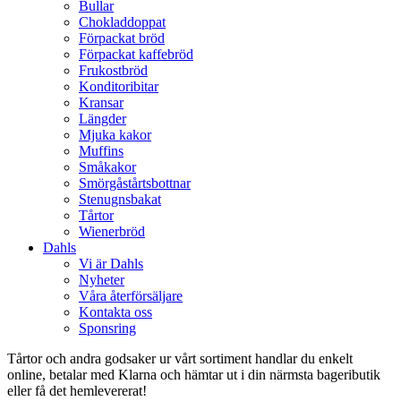
Bullar
Chokladdoppat
Förpackat bröd
Förpackat kaffebröd
Frukostbröd
Konditoribitar
Kransar
Längder
Mjuka kakor
Muffins
Småkakor
Smörgåstårtsbottnar
Stenugnsbakat
Tårtor
Wienerbröd
Dahls
Vi är Dahls
Nyheter
Våra återförsäljare
Kontakta oss
Sponsring
Tårtor och andra godsaker ur vårt sortiment handlar du enkelt
online, betalar med Klarna och hämtar ut i din närmsta bageributik
eller få det hemlevererat!