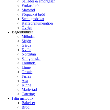
Sallader & smörgåsar
Frukostbröd
Matbröd
Förpackat bröd
Stenugnsbakat
Kaffeprenumeration
Övrigt
Bageributiker
Mölndal
Sisjön
Gårda
Kville
Nordstan
Sahlgrenska
Frölunda
Linné
Onsala
Fjärås
Åsa
Kinna
Mariestad
Catering
I din matbutik
Bakelser
Bröd