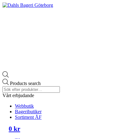
Products search
Vårt erbjudande
Webbutik
Bageributiker
Sortiment ÅF
0
kr