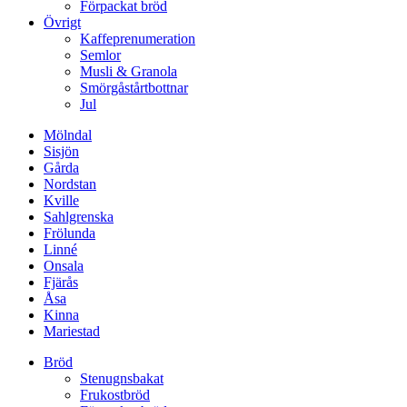
Förpackat bröd
Övrigt
Kaffeprenumeration
Semlor
Musli & Granola
Smörgåstårtbottnar
Jul
Mölndal
Sisjön
Gårda
Nordstan
Kville
Sahlgrenska
Frölunda
Linné
Onsala
Fjärås
Åsa
Kinna
Mariestad
Bröd
Stenugnsbakat
Frukostbröd