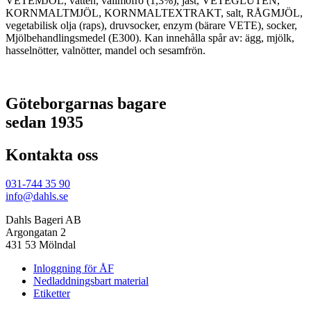
VETEMJÖL, vatten, vallmofrö (1,3%), jäst, VETEGLUTEN,
KORNMALTMJÖL, KORNMALTEXTRAKT, salt, RÅGMJÖL,
vegetabilisk olja (raps), druvsocker, enzym (bärare VETE), socker,
Mjölbehandlingsmedel (E300). Kan innehålla spår av: ägg, mjölk,
hasselnötter, valnötter, mandel och sesamfrön.
Göteborgarnas bagare
sedan 1935
Kontakta oss
031-744 35 90
info@dahls.se
Dahls Bageri AB
Argongatan 2
431 53 Mölndal
Inloggning för ÅF
Nedladdningsbart material
Etiketter