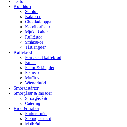
Tårtor
Konditori
Semlor
Bakelser
Chokladdoppat
Konditoribitar
Mjuka kakor
Rulltårtor
Småkakor
Tårtlängder
Kaffebröd
Förpackat kaffebröd
Bullar
Flätor & längder
Kransar
Muffins
Wienerbröd
Smörgåstårtor
Smörgåsar & sallader
Smörgåstårtor
Catering
Bröd & frallor
Frukostbröd
Stenugnsbakat
Matbröd