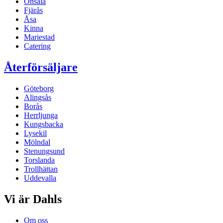
Onsala
Fjärås
Åsa
Kinna
Mariestad
Catering
Återförsäljare
Göteborg
Alingsås
Borås
Herrljunga
Kungsbacka
Lysekil
Mölndal
Stenungsund
Torslanda
Trollhättan
Uddevalla
Vi är Dahls
Om oss