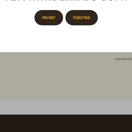
någon 
direkt 
också v
hela vä
Privat
Företag
din när
Vikt: 
Näringsinne
Ingrediensf