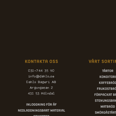
Kontakta oss
Vårt sorti
Tårtor
031-744 35 90
Konditori
info@dahls.se
Kaffebrö
Dahls Bageri AB
Argongatan 2
Frukostbr
431 53 Mölndal
Förpackat b
Stenungsba
Inloggning för ÅF
Matbröd
Nedladdningsbart material
Smörgåstår