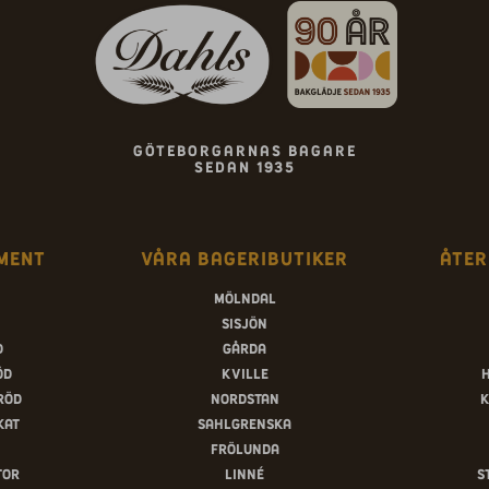
Göteborgarnas bagare
sedan 1935
ment
Våra bageributiker
Åter
Mölndal
Sisjön
d
Gårda
öd
Kville
röd
Nordstan
K
kat
Sahlgrenska
Frölunda
tor
Linné
S