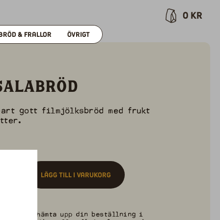
0
kr
BRÖD & FRALLOR
ÖVRIGT
salabröd
art gott filmjölksbröd med frukt
tter.
+
Lägg till i varukorg
välja att hämta upp din beställning i