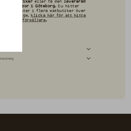
av
våra butiker
eller få den
levererad
hem om du bor i Göteborg
. Du hittar
åra produkter i flera matbutiker över
stra Sverige,
klicka här för att hitta
maste återförsäljare
.
550g
håll
örteckning