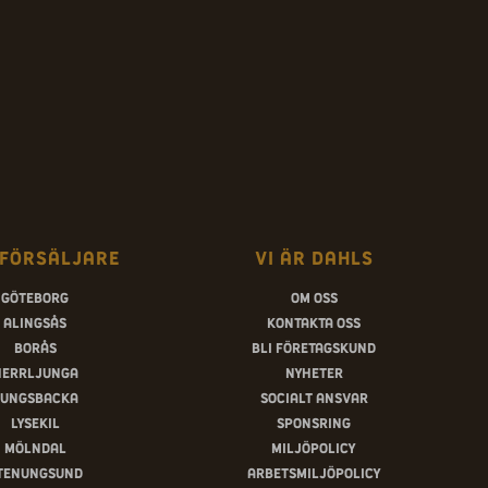
försäljare
Vi är Dahls
Göteborg
Om oss
Alingsås
Kontakta oss
Borås
Bli företagskund
Herrljunga
Nyheter
ungsbacka
Socialt ansvar
Lysekil
Sponsring
Mölndal
Miljöpolicy
tenungsund
Arbetsmiljöpolicy