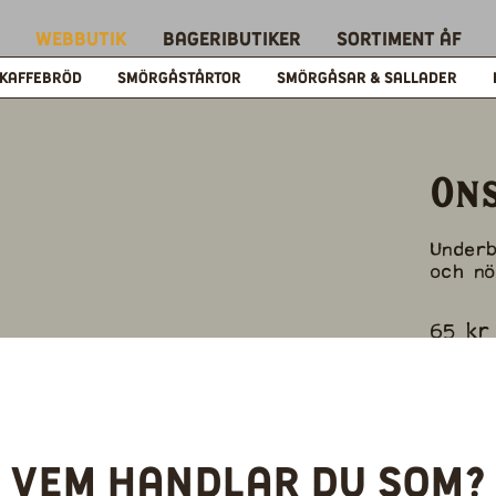
Webbutik
Bageributiker
Sortiment ÅF
KAFFEBRÖD
SMÖRGÅSTÅRTOR
SMÖRGÅSAR & SALLADER
On
Underb
och nö
65
kr
-
Vem handlar du som?
Du kan 