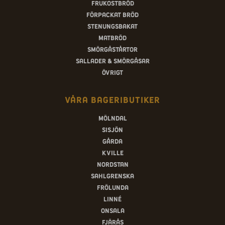
Frukostbröd
Förpackat bröd
Stenungsbakat
Matbröd
Smörgåstårtor
Sallader & smörgåsar
Övrigt
Våra bageributiker
Mölndal
Sisjön
Gårda
Kville
Nordstan
Sahlgrenska
Frölunda
Linné
Onsala
Fjärås