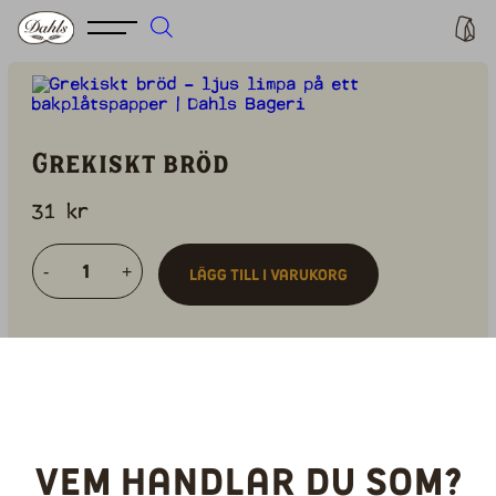
Grekiskt bröd
31
kr
-
+
Lägg till i varukorg
Du kan välja att hämta upp din beställning i
någon av
våra butiker
eller få den
levererad
direkt hem om du bor i Göteborg
. Du hittar också
våra produkter i flera matbutiker över hela
västra Sverige,
klicka här för att hitta din
närmaste återförsäljare
.
Vem handlar du som?