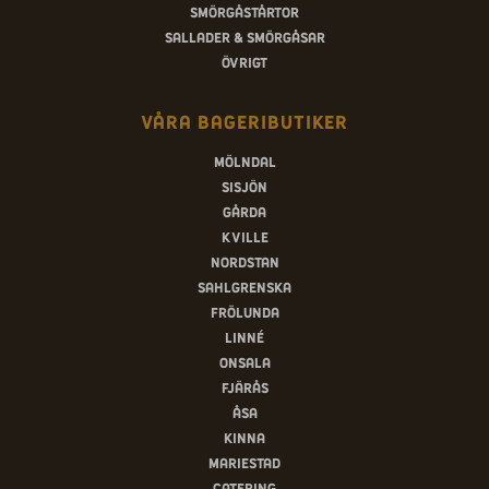
Smörgåstårtor
Sallader & smörgåsar
Övrigt
Våra bageributiker
Mölndal
Sisjön
Gårda
Kville
Nordstan
Sahlgrenska
Frölunda
Linné
Onsala
Fjärås
Åsa
Kinna
Mariestad
Catering