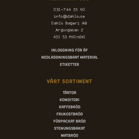
031-744 35 90
info@dahls.se
Dahls Bageri AB
Argongatan 2
431 53 Mölndal
Inloggning för ÅF
Nedladdningsbart material
Etiketter
Vårt sortiment
Tårtor
Konditori
Kaffebröd
Frukostbröd
Förpackat bröd
Stenungsbakat
Matbröd