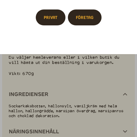
5-bitar
Privat
Företag
-
+
Lägg till i varukorg
Du väljer hemleverans eller i vilken butik du
vill hämta ut din beställning i varukorgen.
Vikt: 670g
Ingredienser
Sockerkaksbotten, hallonsylt, vaniljkräm med hela
hallon, hallongrädde, marsipan överdrag, marsipanros
och choklad dekoration.
Näringsinnehåll