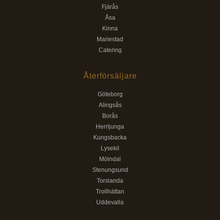
Fjärås
Åsa
Kinna
Mariestad
Catering
Återförsäljare
Göteborg
Alingsås
Borås
Herrljunga
Kungsbacka
Lysekil
Mölndal
Stenungsund
Torslanda
Trollhättan
Uddevalla