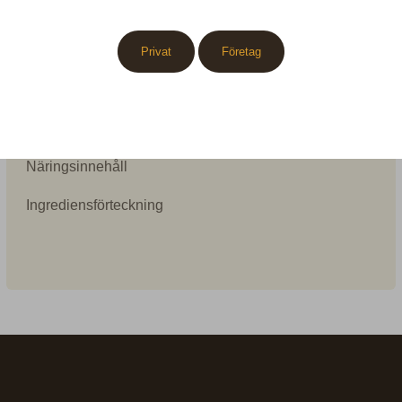
Vikt: 200g
Privat
Företag
Ingredienser
Vetedeg på kardemumma.
Näringsinnehåll
Ingrediensförteckning