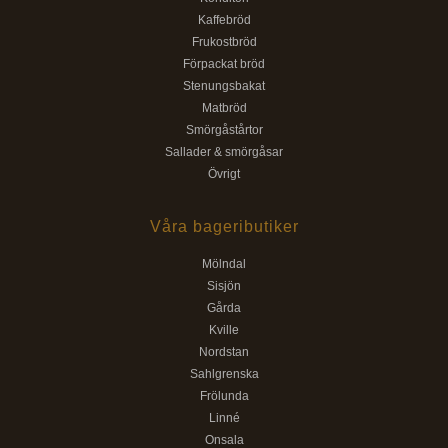
Kaffebröd
Frukostbröd
Förpackat bröd
Stenungsbakat
Matbröd
Smörgåstårtor
Sallader & smörgåsar
Övrigt
Våra bageributiker
Mölndal
Sisjön
Gårda
Kville
Nordstan
Sahlgrenska
Frölunda
Linné
Onsala