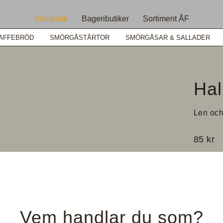
Webbutik
Bageributiker
Sortiment ÅF
AFFEBRÖD
SMÖRGÅSTÅRTOR
SMÖRGÅSAR & SALLADER
Hal
Len och 
85
kr
2-pac
-
Vem handlar du som?