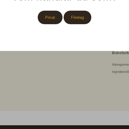
Du väljer
din bestä
Privat
Företag
Vikt: 2
Ingrediense
Biskvibott
Näringsinne
Ingrediensf