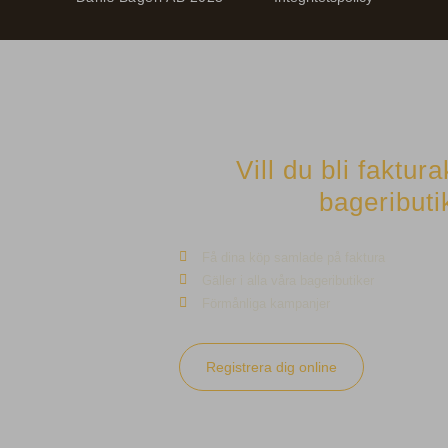
Vill du bli faktur
bageributi
Få dina köp samlade på faktura
Gäller i alla våra bageributiker
Förmånliga kampanjer
Registrera dig online