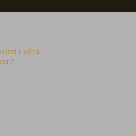
akund i våra
ker?