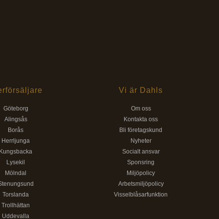
erförsäljare
Vi är Dahls
Göteborg
Om oss
Alingsås
Kontakta oss
Borås
Bli företagskund
Herrljunga
Nyheter
Kungsbacka
Socialt ansvar
Lysekil
Sponsring
Mölndal
Miljöpolicy
Stenungsund
Arbetsmiljöpolicy
Torslanda
Visselblåsarfunktion
Trollhättan
Uddevalla