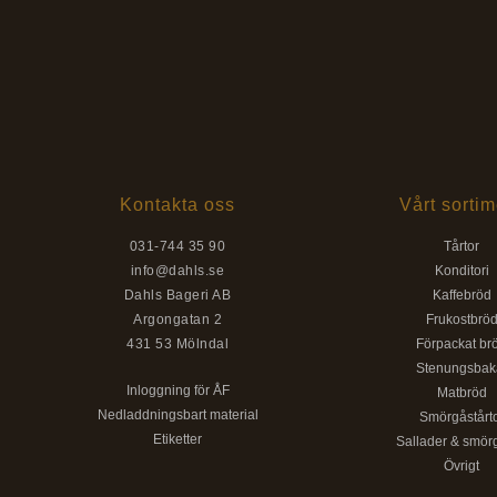
Kontakta oss
Vårt sortim
031-744 35 90
Tårtor
info@dahls.se
Konditori
Dahls Bageri AB
Kaffebröd
Argongatan 2
Frukostbrö
431 53 Mölndal
Förpackat br
Stenungsbak
Inloggning för ÅF
Matbröd
Nedladdningsbart material
Smörgåstårt
Etiketter
Sallader & smör
Övrigt