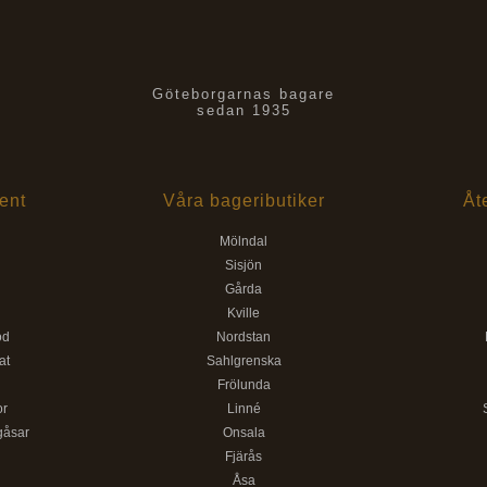
Göteborgarnas bagare
sedan 1935
ent
Våra bageributiker
Åt
Mölndal
Sisjön
Gårda
d
Kville
öd
Nordstan
at
Sahlgrenska
Frölunda
or
Linné
gåsar
Onsala
Fjärås
Åsa