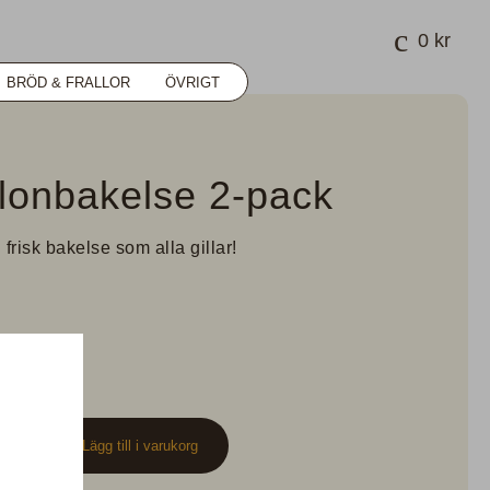
0
kr
BRÖD & FRALLOR
ÖVRIGT
lonbakelse 2-pack
frisk bakelse som alla gillar!
k
+
Lägg till i varukorg