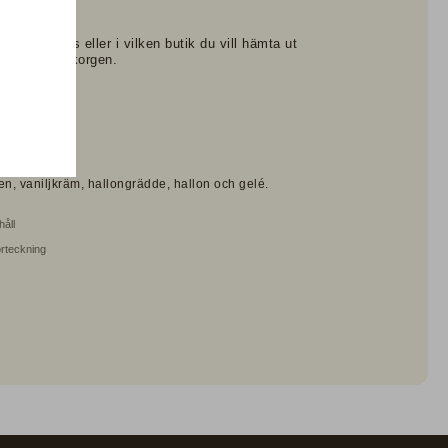
 hemleverans eller i vilken butik du vill hämta ut
llning i varukorgen.
70g
r
en, vaniljkräm, hallongrädde, hallon och gelé.
håll
örteckning